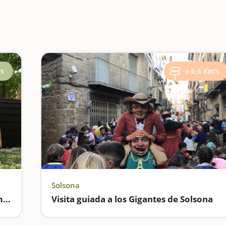
's
a 6,5 Km's
Solsona
Camping Solsonès, un eco camping familiar y gastronómico
Visita guiada a los Gigantes de Solsona