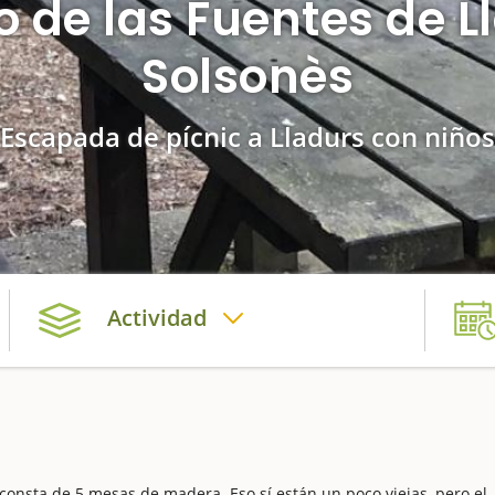
o de las Fuentes de Ll
Solsonès
Escapada de pícnic a Lladurs con niños
Actividad
consta de 5 mesas de madera. Eso sí están un poco viejas, pero el