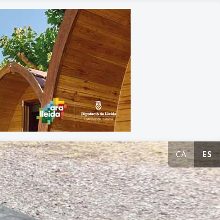
CA
ES