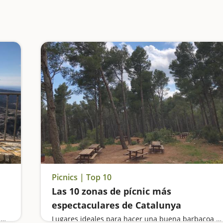
Picnics | Top 10
Las 10 zonas de pícnic más
espectaculares de Catalunya
Vamos de excursión hasta el Mirador de la Cruz del Codó, nos bañamos en una piscina de sal, visitamos un zoo atípico en el Pirineo, subimos al antiguo Castillo de Solsona y hacemos ruta por un cementerio de hace más de 5.000 años
Lugares ideales para hacer una buena barbacoa o calçotada al aire libre