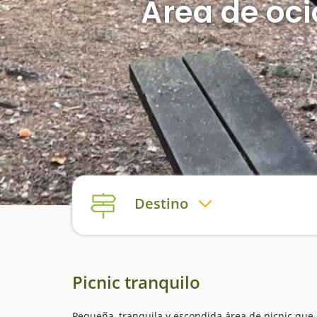
Área de oci
Destino
Picnic tranquilo
Pequeña, tranquila y escondida área de picnic que 