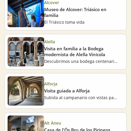
Alcover
Museo de Alcover: Triásico en
familia
El Triásico toma vida
Alella
Visita en familia a la Bodega
modernista de Alella Vinícola
Descubrimos una bodega centenaria cerca del mar hecho uno por discípulo de Antoni Gaudí
Alforja
Visita guiada a Alforja
Subida al campanario con vistas panorámicas
Alt Àneu
Casa de l'Ós Bru de los Pirineos