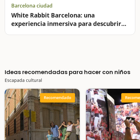
Barcelona ciudad
White Rabbit Barcelona: una
experiencia inmersiva para descubrir
las tradiciones de Cataluña
White Rabbit Barcelona es una experiencia inmersiva
dedicada a las tradiciones y cultura popular de
Cataluña.A diferencia de un museo tradicional,
combina arte contemporáneo, tecnología inmersiva e
instalaciones interactivas para…
Ideas recomendadas para hacer con niños
Escapada cultural
Recomendado
Recome