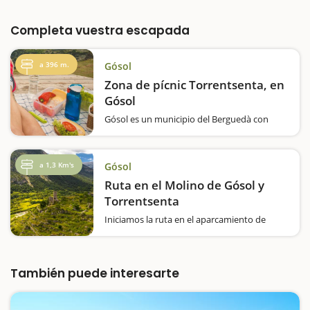
Completa vuestra escapada
a 396 m.
Gósol
Zona de pícnic Torrentsenta, en
Gósol
Gósol es un municipio del Berguedà con
interesantes zonas de pícnic. Una de ellas es
la zona de pícnic que encontraréis situada a
los pies de la sierra del Verd. Aquí está el
a 1,3 Km's
Gósol
nacimiento del río Aigua…
Ruta en el Molino de Gósol y
Torrentsenta
Iniciamos la ruta en el aparcamiento de
entrada al camping Cadí vacaciones de
Gósol, donde dejaremos el coche. Bajamos
por el sendero que sale junto al cementerio
y que nos lleva por una ruta señalizada
También puede interesarte
hasta el Molí de Gósol,…