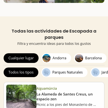
Todas las actividades de Escapada a
parques
Filtra y encuentra ideas para todos los gustos
Cualquier lugar
Andorra
Barcelona
Todos los tipos
Parques Naturales
Jar
Aiguamúrcia
La Alameda de Santes Creus, un
espacio zen
Pícnic a los pies del Monasterio de Santes Creus