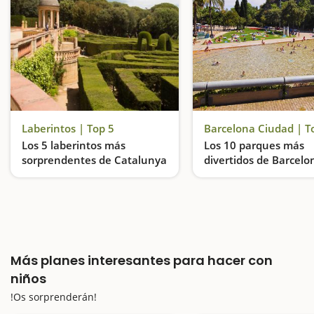
Laberintos | Top 5
Barcelona Ciudad | T
Los 5 laberintos más
Los 10 parques más
sorprendentes de Catalunya
divertidos de Barcelo
Entramos en el Parque de las Móres, el Parque del Laberinto de Horta de Barcelona, en el Parque de Torreblanca, en el Laberinto de Blat de Moro y en el Laberinto de Horta
Más planes interesantes para hacer con
niños
!Os sorprenderán!