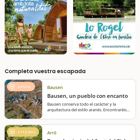
Completa vuestra escapada
a 612 m.
Bausen
Bausen, un pueblo con encanto
Bausen conserva todo el carácter y la
arquitectura del estilo aranés. Encontraréis
los típicos tejados de pizarra escalonadas,
callejones estrechos y podréis hacer fotos de
postal. Bausen también es conocido por…
a 11,5 Km's
Arró