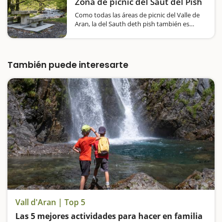
Zona de picnic del Saut del Pish
Como todas las áreas de picnic del Valle de
Aran, la del Sauth deth pish también es
sensacional, está ubicada en un paraje
sensacional y resultará un lugar ideal para
descansar y coger fuerzas, y donde los
niños…
También puede interesarte
Vall d'Aran | Top 5
Las 5 mejores actividades para hacer en familia