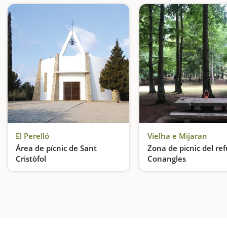
El Perelló
Vielha e Mijaran
Área de pícnic de Sant
Zona de picnic del re
Cristòfol
Conangles
Pícnic con vistas al Delta del Ebro