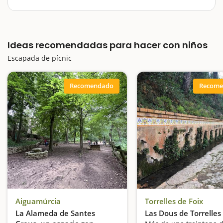
Buscar un lugar para hacer una buena barbaoa o
calçotada en el aire libre con los amigos y nuestros
hijos siempre es un buen plan. En Catalunya
Ideas recomendadas para hacer con niños
encontramos áreas de pícnic espectaculares con
parques infantiles, junto al río,…
Escapada de pícnic
Recomendado
Recome
Aiguamúrcia
Torrelles de Foix
La Alameda de Santes
Las Dous de Torrelles