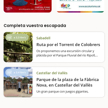
Completa vuestra escapada
a 3,3 Km's
Sabadell
Ruta por el Torrent de Colobrers
Os proponemos una excursión circular y
plácida por el Parque Fluvial del río Ripoll,
donde seguiremos el curso de un torrente,
atravesaremos puentes y nos daremos
cuenta de que cerca de las ciudades también
podemos descubrir paisajes verdes,
a 3,4 Km's
Castellar del Vallès
frescos…
Parque de la plaza de la Fàbrica
Nova, en Castellar del Vallès
Un gran parque con juegos gigantes,
inspirado en la leyenda de un dragón y que
representa la época medieval. De entrada,
son atractivos más que suficientes para