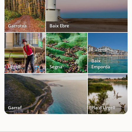
Garrotxa
Baix Ebre
Baix
Urgell
Segrià
Empordà
Garraf
Pla d'Urgell