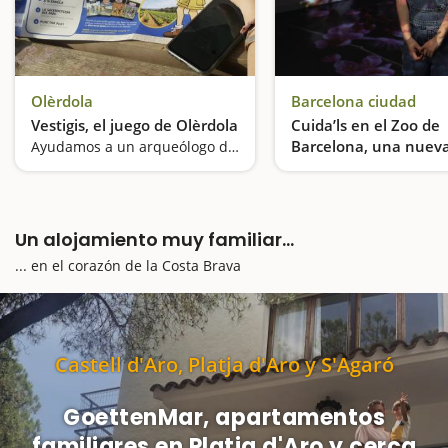
Olèrdola
Barcelona ciudad
Vestigis, el juego de Olèrdola
Cuida’ls en el Zoo de
Barcelona, una nuev
Ayudamos a un arqueólogo despistado a resolver enigmas sobre el patrimonio del municipio
experiencia inmersiv
Un alojamiento muy familiar...
... en el corazón de la Costa Brava
Castell d'Aro, Platja d'Aro y S'Agaró
GoettenMar, apartamentos
familiares en Platja d'Aro y cerca