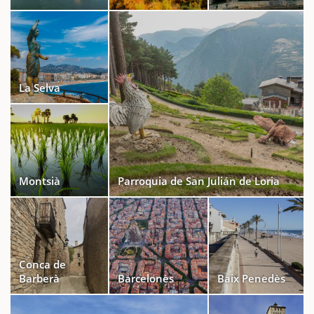
La Selva
Montsià
Parroquia de San Julián de Loria
Conca de
Barberà
Barcelonès
Baix Penedès