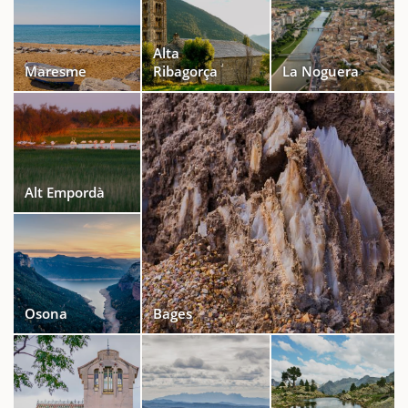
Alta
Maresme
Ribagorça
La Noguera
Alt Empordà
Osona
Bages