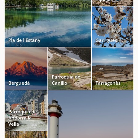
Pla de l'Estany
Garrigues
Parroquia de
Berguedà
Canillo
Tarragonès
Parroquia de
Andorra la
Vella