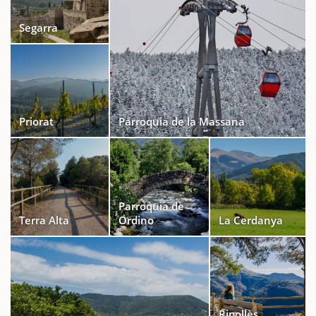
Segarra
Priorat
Parroquia de la Massana
Parroquia de
Terra Alta
Ordino
La Cerdanya
Ripollès