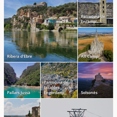
Parroquia de
Encamp
Ribera d'Ebre
Alt Camp
Parroquia de
Escaldes
Pallars Jussà
Engordany
Solsonès