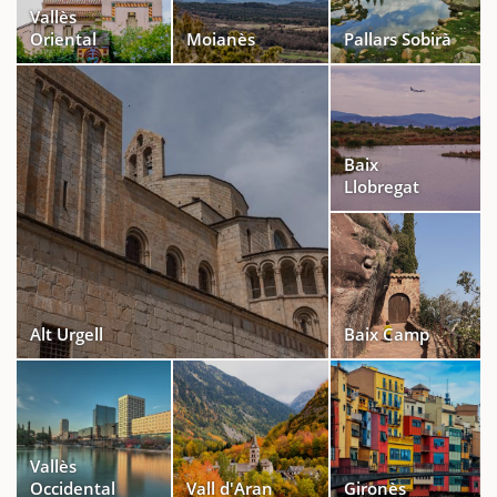
Vallès
Oriental
Moianès
Pallars Sobirà
Baix
Llobregat
Alt Urgell
Baix Camp
Vallès
Occidental
Vall d'Aran
Gironès