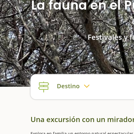
La fauna en el P
Festivales y f
Destino
Una excursión con un mirador
Explora en familia un entorno natural espectacular 