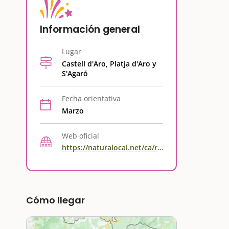
Información general
Lugar
Castell d'Aro, Platja d'Aro y
S'Agaró
Fecha orientativa
Marzo
Web oficial
https://naturalocal.net/ca/rutes-senderisme-catalunya/rutes-senderisme-girona/rutes-senderisme-castell-platja-daro/ruta-joc-la-fauna-al-puig-pinell
Cómo llegar