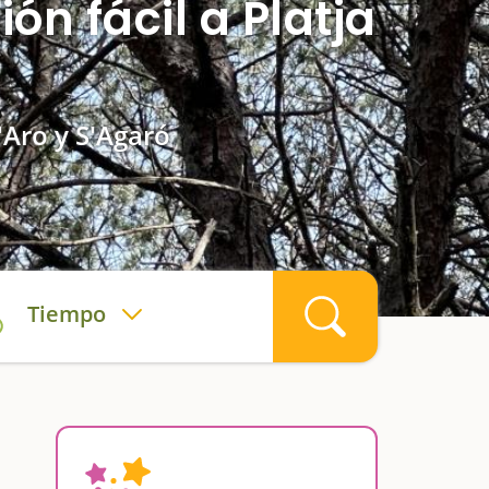
ón fácil a Platja
d'Aro y S'Agaró
Tiempo