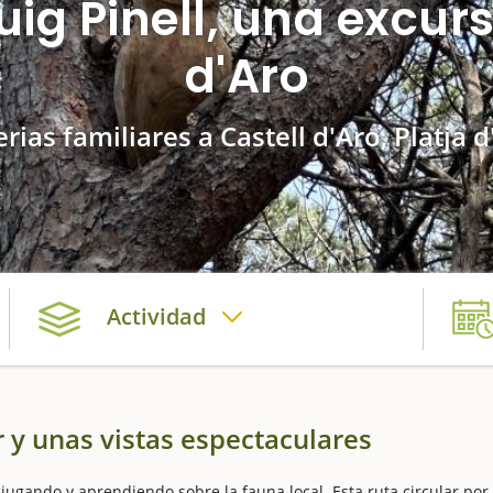
uig Pinell, una excursi
d'Aro
erias familiares a Castell d'Aro, Platja 
Actividad
 y unas vistas espectaculares
jugando y aprendiendo sobre la fauna local. Esta ruta circular por