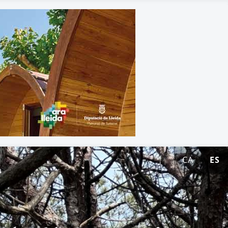
CA
ES