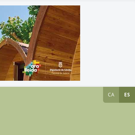
CA
ES