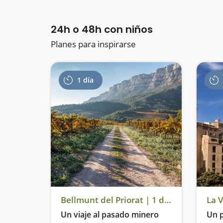
24h o 48h con niños
Planes para inspirarse
1 día
Bellmunt del Priorat | 1 día
La V
Un viaje al pasado minero
Un p