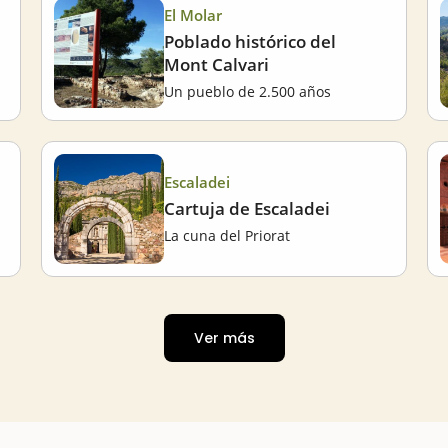
El Molar
Poblado histórico del
Mont Calvari
Un pueblo de 2.500 años
Escaladei
Cartuja de Escaladei
La cuna del Priorat
Ver más