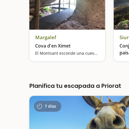
Margalef
Siu
Cova d'en Ximet
Conj
pais
El Montsant esconde una cueva con un salto de agua
Planifica tu escapada a Priorat
7 días