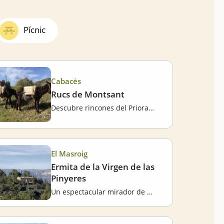
Pícnic
Cabacés
Rucs de Montsant
Descubre rincones del Priorat encima de un burro
El Masroig
Ermita de la Virgen de las
Pinyeres
Un espectacular mirador de buena parte del Priorat