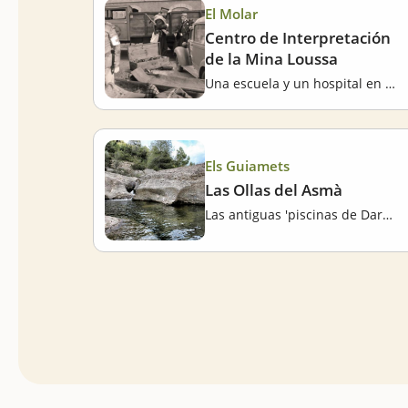
El Molar
Centro de Interpretación
de la Mina Loussa
Una escuela y un hospital en una mina
Els Guiamets
Las Ollas del Asmà
Las antiguas 'piscinas de Darmós y Els Guiamets