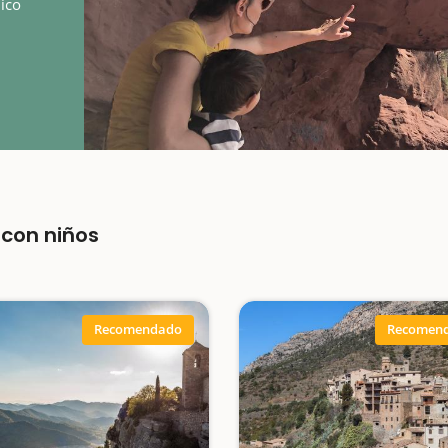
nico
ajada
icos…
con niños
Recomendado
Recomen