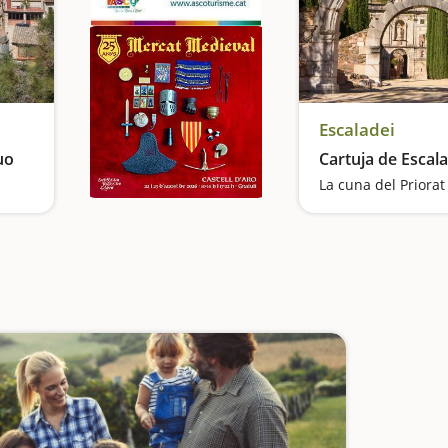
Escaladei
uo
Cartuja de Escala
La cuna del Priorat
Damos una vuelta por la 'Nueva York del Priorat'