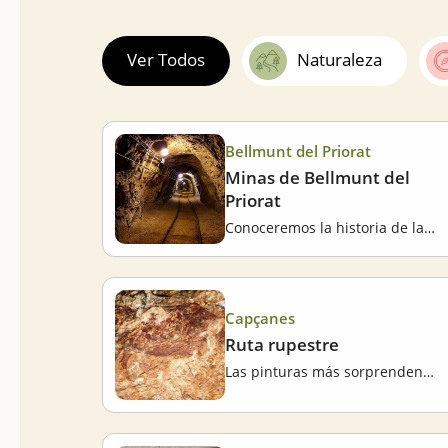
Ver Todos
Naturaleza
Bellmunt del Priorat
Minas de Bellmunt del
Priorat
Conoceremos la historia de la minería de plomo en la comarca
Capçanes
Ruta rupestre
Las pinturas más sorprendentes