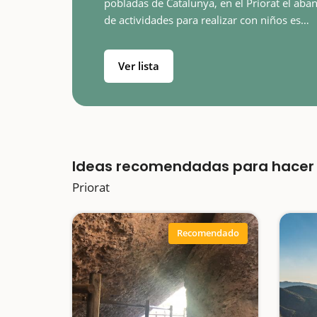
pobladas de Catalunya, en el Priorat el aba
de actividades para realizar con niños es
amplísimo. Tierra de vino, de atmósfera rel
y rural, en el Priorat descubriremos autént
Ver lista
Ideas recomendadas para hacer 
Priorat
Recomendado