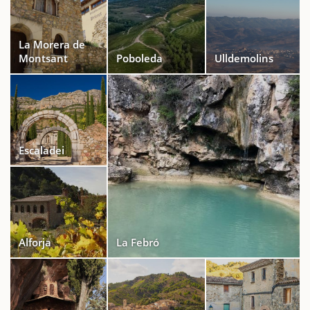
La Morera de
Montsant
Poboleda
Ulldemolins
Escaladei
Alforja
La Febró