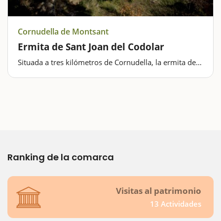
Cornudella de Montsant
Ermita de Sant Joan del Codolar
Situada a tres kilómetros de Cornudella, la ermita de
Sant Joan del Codolar está ubicada en un lugar muy
característico de la Sierra de Montsant, bajo riscos de
rocas o guijarros, que le rodean y le dan nombre. Fue
construida en…
Ranking de la comarca
Visitas al patrimonio
13 Actividades