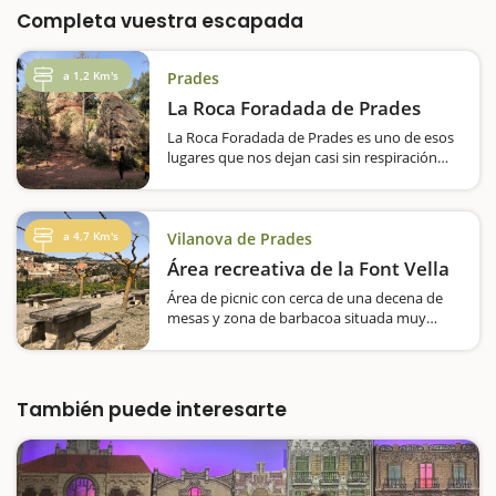
Completa vuestra escapada
a 1,2 Km's
Prades
La Roca Foradada de Prades
La Roca Foradada de Prades es uno de esos
lugares que nos dejan casi sin respiración
ante la preciosidad del paisaje natural. El
paso del tiempo y la erosión acaban
produciendo auténticos agujeros en las
rocas y seguramente de ahí el nombre: la
a 4,7 Km's
Vilanova de Prades
Roca…
Área recreativa de la Font Vella
Área de picnic con cerca de una decena de
mesas y zona de barbacoa situada muy
cerca del núcleo urbano de Vilanova de
Prades. El espacio tiene moreras, así que en
verano la sombra está asegurada. En época
de primavera…
También puede interesarte