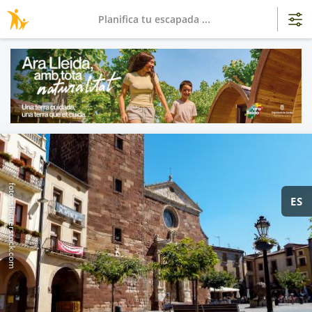
Planifica tu escapada ...
foto: shutterstock.com
ES