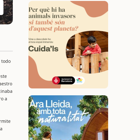
 todo
este
aestro
cinaba
ro a
ermite
la