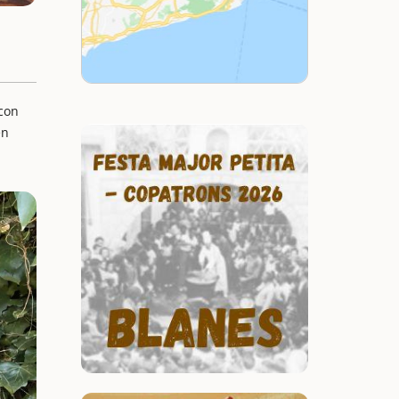
 con
en