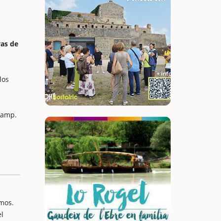
yas de
los
Camp.
amos.
el