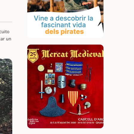
cuito
car un