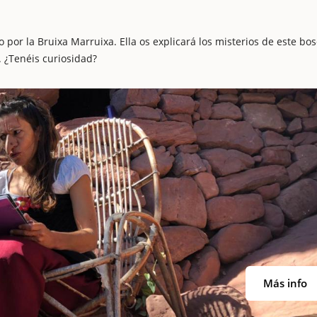
por la Bruixa Marruixa. Ella os explicará los misterios de este bo
 ¿Tenéis curiosidad?
Más info