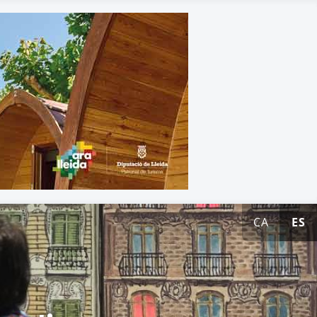
CA
ES