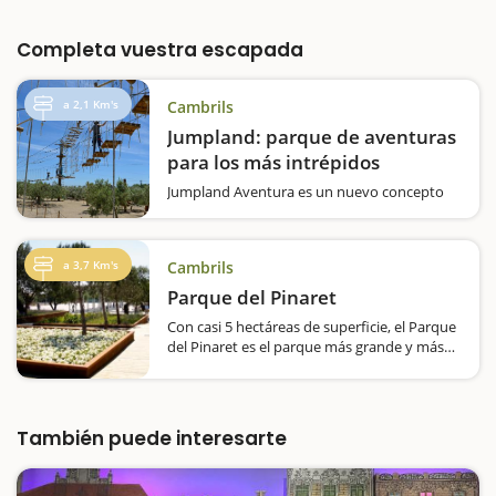
Completa vuestra escapada
a 2,1 Km's
Cambrils
Jumpland: parque de aventuras
para los más intrépidos
Jumpland Aventura es un nuevo concepto
de parque de aventura en la Costa Dorada
(Arcos) con circuitos de puentes, tirolinas,
rocódromo y retos de altura. Jumpland tiene
a 3,7 Km's
Cambrils
una oferta de actividades de aventura
divertidas y emocionantes para los…
Parque del Pinaret
Con casi 5 hectáreas de superficie, el Parque
del Pinaret es el parque más grande y más
nuevo de Cambrils y un lugar ideal para
hacer una parada durante la estancia que
hagáis en el municipio. Está estructurado…
También puede interesarte