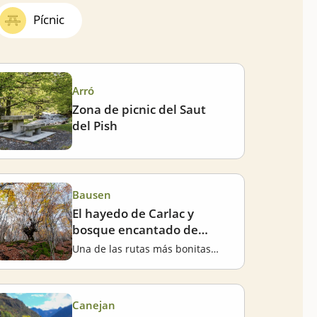
Pícnic
Arró
Zona de picnic del Saut
del Pish
Bausen
El hayedo de Carlac y
bosque encantado de
Carlac, en Bausen
Una de las rutas más bonitas del mundo senderista
Canejan