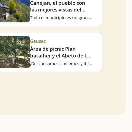
Canejan, el pueblo con
las mejores vistas del
Valle de Aran
Todo el municipio es un gran mirador
Gausac
Área de picnic Plan
batalher y el Abeto de los
chupetes
¡Descansamos, comemos y dejamos el chupete!