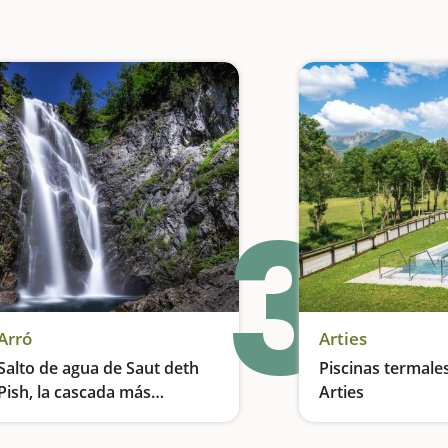
3
Arró
Arties
Salto de agua de Saut deth
Piscinas termale
Pish, la cascada más
Arties
espectacular del Valle de
Una cascada de más de 50 metros
Aran