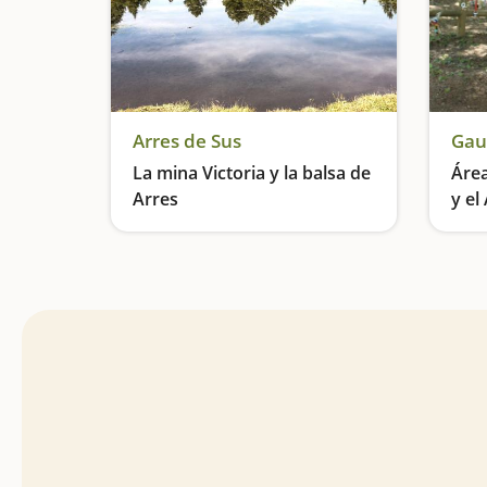
Arres de Sus
Gau
La mina Victoria y la balsa de
Área
Arres
y el
Una excursión familiar que nos llevará hasta el corazón del Vall d'Aran