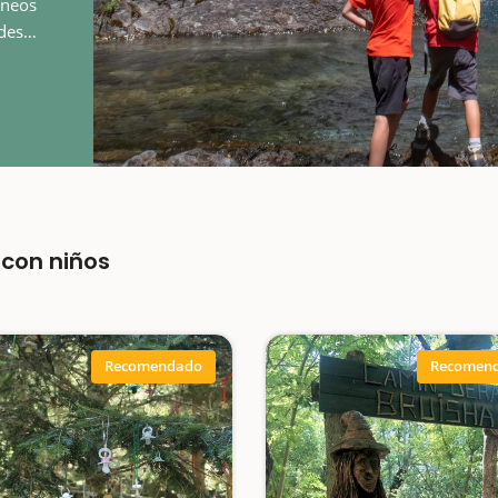
ineos
des
ortes
con niños
Recomendado
Recomen