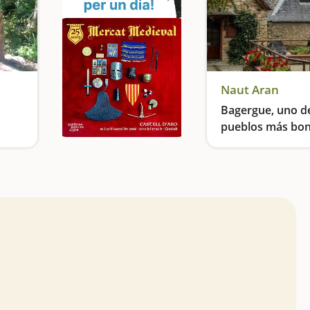
Naut Aran
Bagergue, uno de
pueblos más bon
Catalunya
Una excursión ideal para hacer con niños