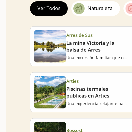
Ver Todos
Naturaleza
Arres de Sus
La mina Victoria y la
balsa de Arres
Una excursión familiar que nos llevará hasta el corazón del Vall d'Aran
Arties
Piscinas termales
públicas en Arties
Una experiencia relajante para el cuerpo y la mente envolventes de naturaleza
Bossòst