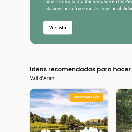
comarca de alta montaña situada en los Pir
catalanes nos ofrece muchísimas posibilida
para disfrutar de la naturaleza y de los dep
de aventura, un destino ideal para una…
Ver lista
Ideas recomendadas para hacer 
Vall d'Aran
Recomendado