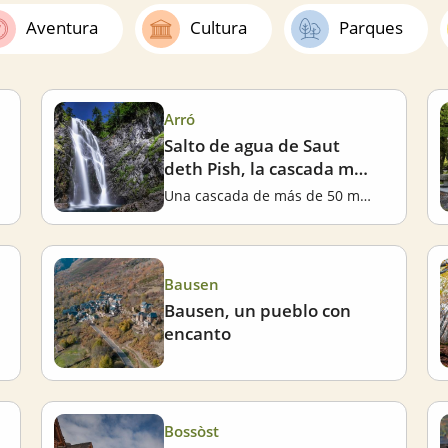
Aventura
Cultura
Parques
Arró
Salto de agua de Saut
deth Pish, la cascada más
espectacular del Valle de
Una cascada de más de 50 metros
Aran
Bausen
Bausen, un pueblo con
encanto
Bossòst