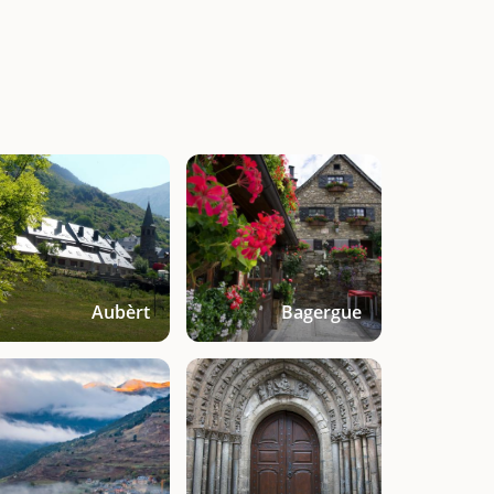
Aubèrt
Bagergue