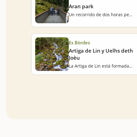
Aran park
Un recorrido de dos horas permite ver animales en semi-libertad
Es Bòrdes
Artiga de Lin y Uelhs deth
Joèu
La Artiga de Lin está formada por frondosos bosques y llena de agua que surge de innumerables rincones