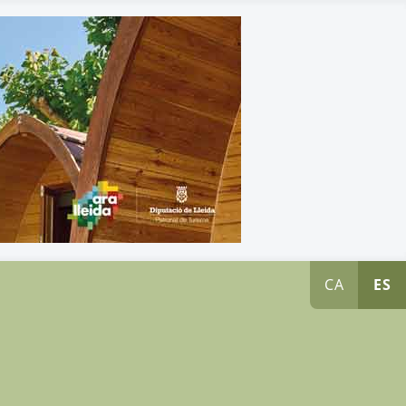
CA
ES