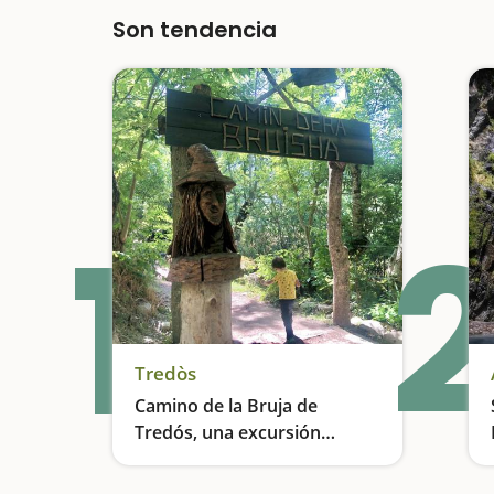
Son tendencia
1
2
Tredòs
Camino de la Bruja de
Tredós, una excursión
encantada
Una excursión ideal para hacer con niños