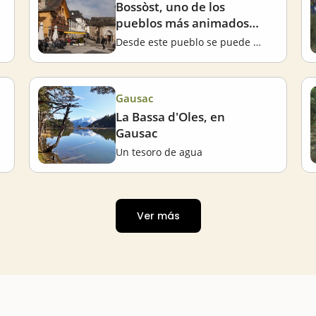
Bossòst, uno de los
pueblos más animados
del Vall d'Aran
Desde este pueblo se puede entrar en Francia
Gausac
La Bassa d'Oles, en
Gausac
Un tesoro de agua
Ver más