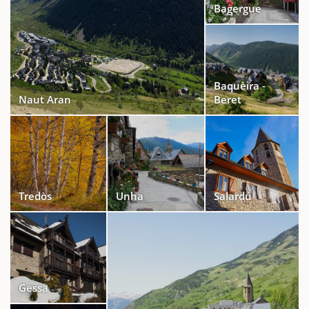
Bagergue
Baquèira -
Naut Aran
Beret
Tredòs
Unha
Salardú
Gessa