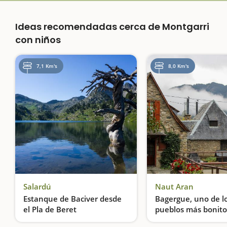
Ideas recomendadas cerca de Montgarri
con niños
7,1 Km's
8,0 Km's
Salardú
Naut Aran
Estanque de Baciver desde
Bagergue, uno de l
el Pla de Beret
pueblos más bonito
Catalunya
Excursión por el curso de agua más importante de Aran