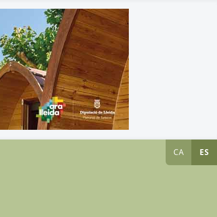
CA
ES