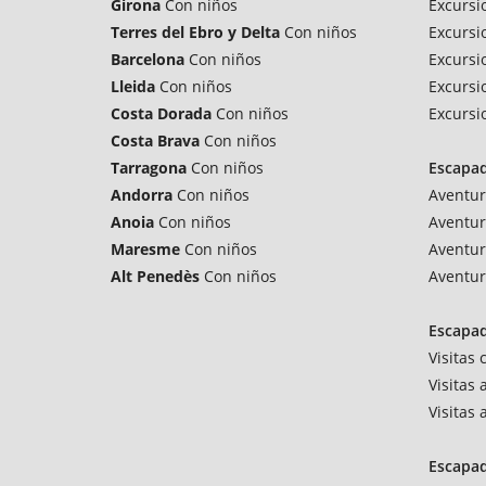
Girona
Con niños
Excursi
Terres del Ebro y Delta
Con niños
Excursi
Barcelona
Con niños
Excursi
Lleida
Con niños
Excursi
Costa Dorada
Con niños
Excursi
Costa Brava
Con niños
Tarragona
Con niños
Escapa
Andorra
Con niños
Aventur
Anoia
Con niños
Aventur
Maresme
Con niños
Aventur
Alt Penedès
Con niños
Aventur
Escapad
Visitas
Visitas 
Visitas
Escapa