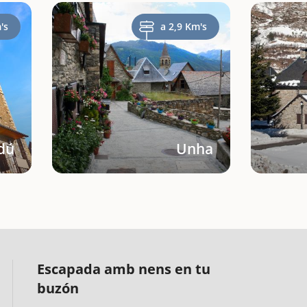
's
a 2,9 Km's
dú
Unha
Escapada amb nens en tu
buzón