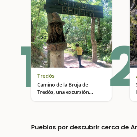
1
2
Tredòs
Camino de la Bruja de
Tredós, una excursión
encantada
Una excursión ideal para hacer con niños
Pueblos por descubrir cerca de Ar