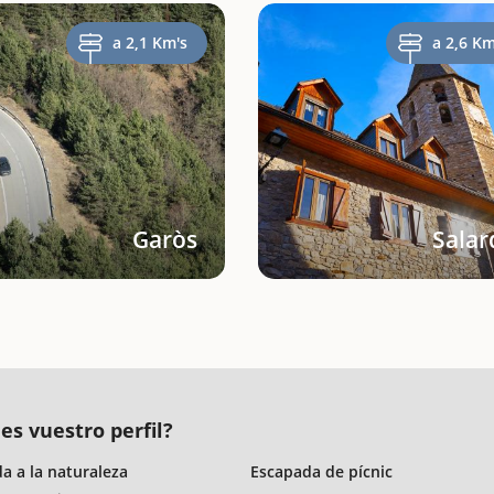
a 2,1 Km's
a 2,6 Km
Garòs
Salar
es vuestro perfil?
a a la naturaleza
Escapada de pícnic