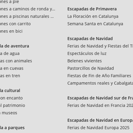
ones a pie
ones a caminos de ronda y vías verdes
Escapadas de Primavera
ones a piscinas naturales y rios
La Floración en Catalunya
ones con carrito
Semana Santa en Catalunya
ones en bici
Escapadas de Navidad
da de aventura
Ferias de Navidad y Fiestas del T
a de agua
Espectáculos de luz
as con animales
Belenes vivientes
a en cuevas
Pastorcillos de Navidad
as en tren
Fiestas de Fin de Año Familiares
Campamentos reales y Cabalgat
a cultural
 con encanto
Escapadas de Navidad sur de Fr
al patrimonio
Ferias de Navidad en Francia 20
 a museos
Escapadas de Navidad en Europ
da a parques
Ferias de Navidad Europa 2025