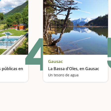
4
Gausac
s públicas en
La Bassa d'Oles, en Gausac
Un tesoro de agua
Una experiencia relajante para el cuerpo y la mente envolventes de naturaleza