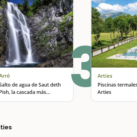
3
Arró
Arties
Salto de agua de Saut deth
Piscinas termale
Pish, la cascada más
Arties
espectacular del Valle de
Una cascada de más de 50 metros
Aran
ties