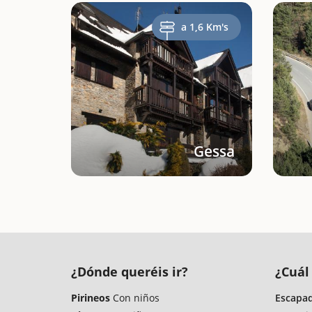
a 1,6 Km's
Gessa
¿Dónde queréis ir?
¿Cuál 
Pirineos
Con niños
Escapad