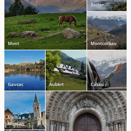
Betlan
Mont
Montcorbau
Gausac
Aubèrt
Casau
Vielha e
Mijaran