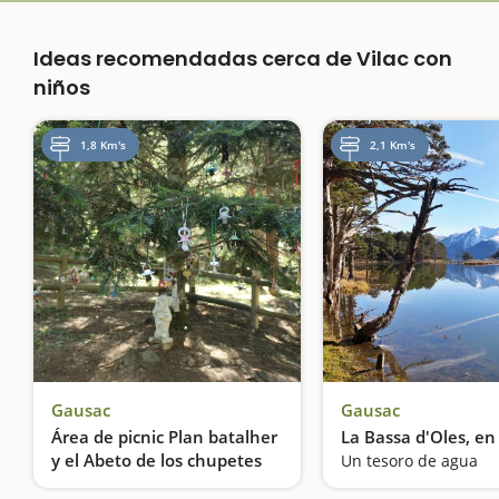
Ideas recomendadas cerca de Vilac con
niños
1,8 Km's
2,1 Km's
Gausac
Gausac
Área de picnic Plan batalher
La Bassa d'Oles, e
y el Abeto de los chupetes
Un tesoro de agua
¡Descansamos, comemos y dejamos el chupete!