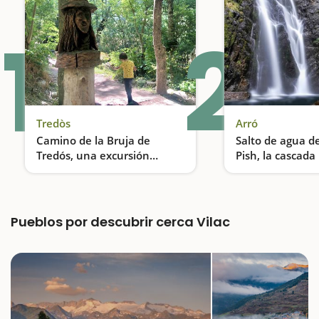
1
2
Tredòs
Arró
Camino de la Bruja de
Salto de agua d
Tredós, una excursión
Pish, la cascada
encantada
espectacular del
Una excursión ideal para hacer con niños
Aran
Pueblos por descubrir cerca Vilac