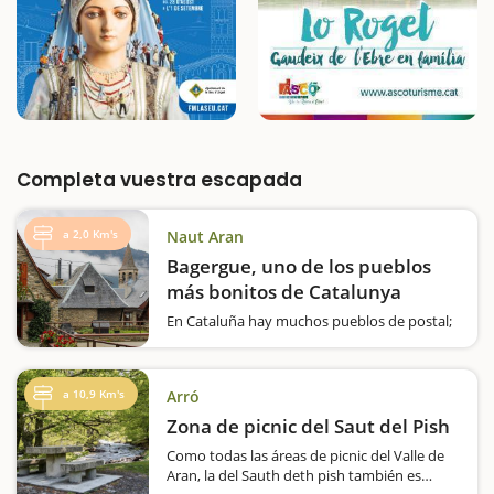
Completa vuestra escapada
a 2,0 Km's
Naut Aran
Bagergue, uno de los pueblos
más bonitos de Catalunya
En Cataluña hay muchos pueblos de postal;
muchísimos, pero tan sólo hay dos que
tienen el sello de la marca "Los pueblos más
bonitos de España". Uno es Beget, en el
a 10,9 Km's
Arró
Ripollès, y el otro, Bagergue, en el término de
Naut Aran, en el Valle de…
Zona de picnic del Saut del Pish
Como todas las áreas de picnic del Valle de
Aran, la del Sauth deth pish también es