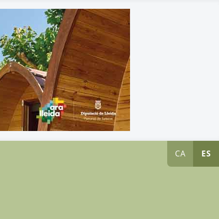
CA
ES