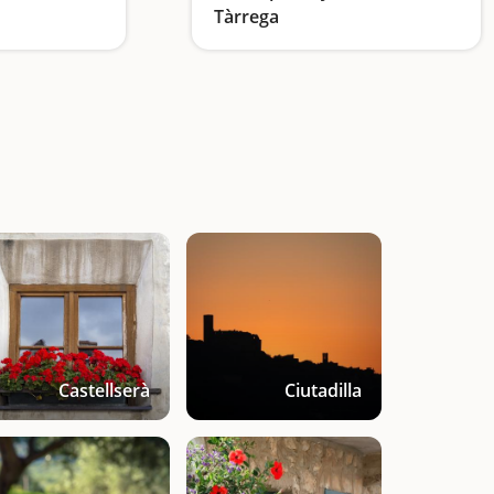
Tàrrega
Visitamos un pueblo que ha inspirado a poetas, escritores y artistas
Viajamos 700 años atrás en la historia de la ciudad
Castellserà
Ciutadilla