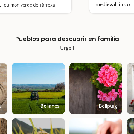
medieval único
El pulmón verde de Tàrrega
Pueblos para descubrir en familia
Urgell
a
Belianes
Bellpuig