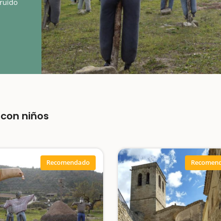
 ruido
s;
con niños
Recomendado
Recomen