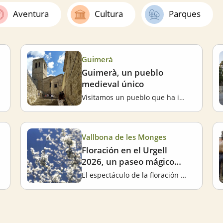
Aventura
Cultura
Parques
Guimerà
Guimerà, un pueblo
medieval único
Visitamos un pueblo que ha inspirado a poetas, escritores y artistas
Vallbona de les Monges
Floración en el Urgell
2026, un paseo mágico
entre almendros en
El espectáculo de la floración de los almendros en el Urgell
Lleida