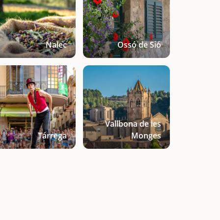
Nalec
Ossó de Sió
Vallbona de les
Tárrega
Monges