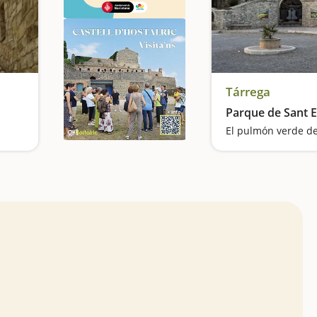
Tárrega
Parque de Sant E
El pulmón verde de
Visitamos un pueblo que ha inspirado a poetas, escritores y artistas