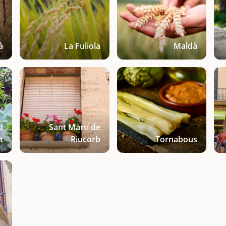
à
La Fuliola
Maldà
d
Sant Martí de
t
Riucorb
Tornabous