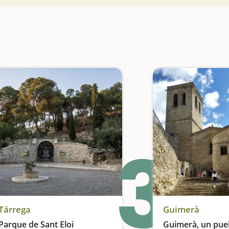
3
Tárrega
Guimerà
Parque de Sant Eloi
Guimerà, un pue