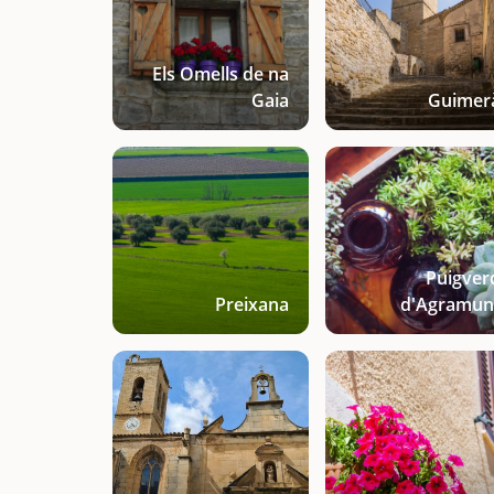
Els Omells de na
Gaia
Guimer
Puigver
Preixana
d'Agramun