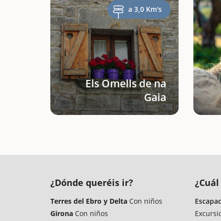
a 3,0 Km's
Els Omells de na
Gaia
¿Dónde queréis ir?
¿Cuál 
Terres del Ebro y Delta
Con niños
Escapad
Girona
Con niños
Excursi