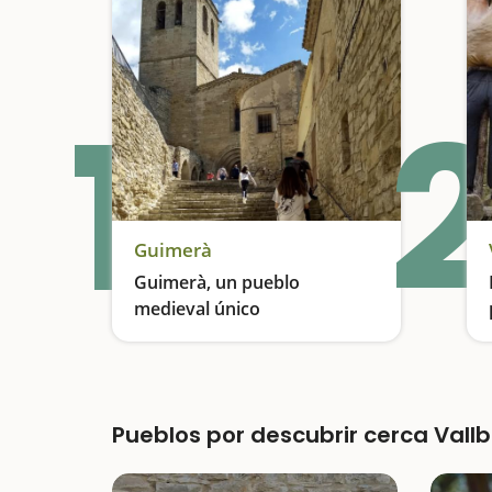
1
2
Guimerà
Guimerà, un pueblo
medieval único
Visitamos un pueblo que ha inspirado a poetas, escritores y artistas
Pueblos por descubrir cerca Vall