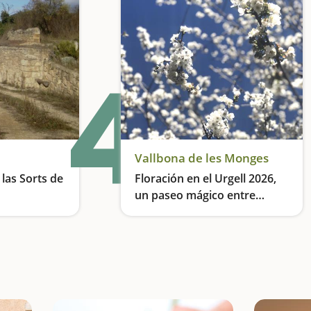
4
Vallbona de les Monges
 las Sorts de
Floración en el Urgell 2026,
un paseo mágico entre
almendros en Lleida
Itinerario fuentes, arbres monumentales y pícnic
El espectáculo de la floración de los almendros en el Urgell