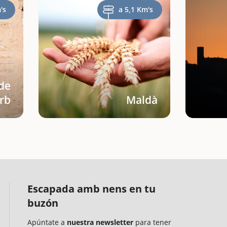
's
a 5,1 Km's
 de
rb
Maldà
Escapada amb nens en tu
buzón
Apúntate a
nuestra newsletter
para tener