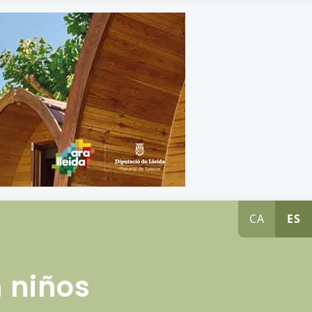
CA
ES
 niños