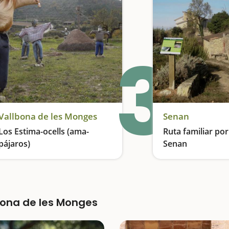
3
Vallbona de les Monges
Senan
Los Estima-ocells (ama-
Ruta familiar por
pájaros)
Senan
Un museo muy singular al aire libre
bona de les Monges