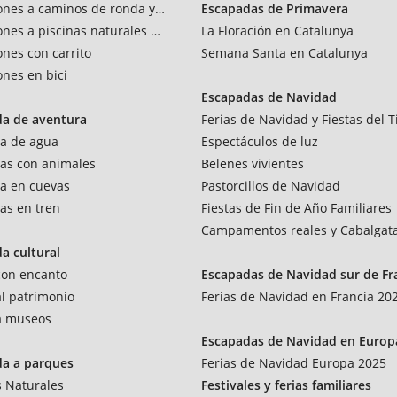
ones a caminos de ronda y vías verdes
Escapadas de Primavera
ones a piscinas naturales y rios
La Floración en Catalunya
ones con carrito
Semana Santa en Catalunya
ones en bici
Escapadas de Navidad
da de aventura
Ferias de Navidad y Fiestas del T
a de agua
Espectáculos de luz
as con animales
Belenes vivientes
a en cuevas
Pastorcillos de Navidad
as en tren
Fiestas de Fin de Año Familiares
Campamentos reales y Cabalgat
a cultural
 con encanto
Escapadas de Navidad sur de Fr
al patrimonio
Ferias de Navidad en Francia 20
 a museos
Escapadas de Navidad en Europ
da a parques
Ferias de Navidad Europa 2025
 Naturales
Festivales y ferias familiares