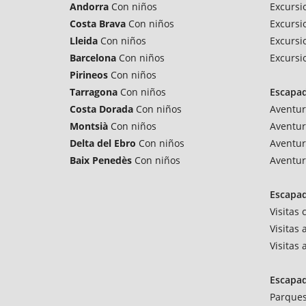
Andorra
Con niños
Excursi
Costa Brava
Con niños
Excursi
Lleida
Con niños
Excursi
Barcelona
Con niños
Excursi
Pirineos
Con niños
Tarragona
Con niños
Escapa
Costa Dorada
Con niños
Aventur
Montsià
Con niños
Aventur
Delta del Ebro
Con niños
Aventur
Baix Penedès
Con niños
Aventur
Escapad
Visitas
Visitas 
Visitas
Escapa
Parques