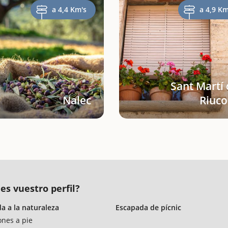
a 4,4 Km's
a 4,9 Km
Sant Martí
Nalec
Riuco
es vuestro perfil?
a a la naturaleza
Escapada de pícnic
ones a pie