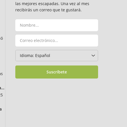
las mejores escapadas. Una vez al mes
recibirás un correo que te gustará.
ió
Suscríbete
as
ancia
25
a