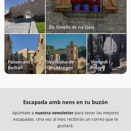
Montblanc
Els Omells de na Gaia
Passanant i
Vallbona de
Vimbodí i
Belltall
les Monges
Poblet
Escapada amb nens en tu buzón
Apúntate a
nuestra newsletter
para tener las mejores
escapadas. Una vez al mes recibirás un correo que te
gustará.