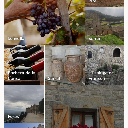
Pira
Solivella
Senan
Barberà de la
L'Espluga de
Conca
Sarral
Francolí
Fores