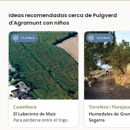
Ideas recomendadas cerca de Puigverd
d'Agramunt con niños
11,4 Km's
12,9 Km's
Castellserà
Torrefeta i Florejacs
El Laberinto de Maíz
Humedales de Grano
Segarra
Para perderse entre el trigo
El oasis de la Segarr