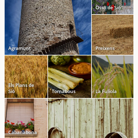
Ossó de Sió
Agramunt
Preixens
Els Plans de
Sió
Tornabous
La Fuliola
Cabanabona