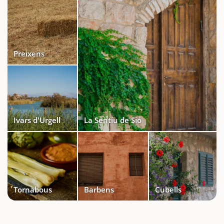
Preixens
Ivars d'Urgell
La Sentiu de Sió
Tornabous
Barbens
Cubells