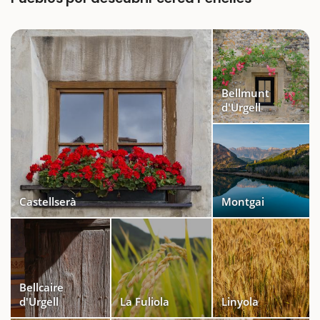
Bellmunt
d'Urgell
Castellserà
Montgai
Bellcaire
d'Urgell
La Fuliola
Linyola