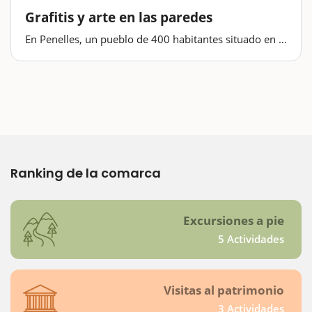
Grafitis y arte en las paredes
En Penelles, un pueblo de 400 habitantes situado en la
Noguera, encontramos una de las grandes
manifestaciones de arte urbano.En una pequeña
localidad agrícola en la que el tiempo pasa poco a
poco se ha convertido, desde hace años, en un
atractivo…
Ranking de la comarca
Excursiones a pie
5 Actividades
Visitas al patrimonio
3 Actividades