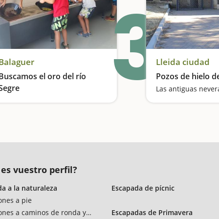
3
Balaguer
Lleida ciudad
Buscamos el oro del río
Pozos de hielo de
Segre
Las antiguas never
Buscamos oro en el Segre
 es vuestro perfil?
a a la naturaleza
Escapada de pícnic
ones a pie
ones a caminos de ronda y vías verdes
Escapadas de Primavera