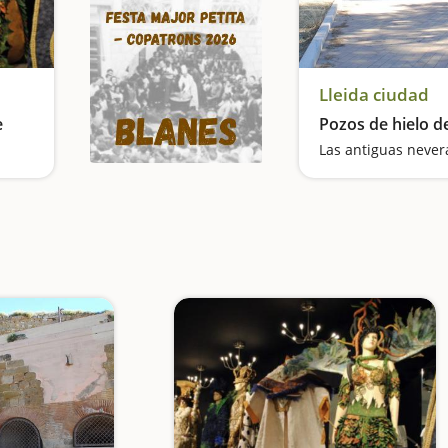
Lleida ciudad
e
Pozos de hielo de
Las antiguas never
Veremos el papel convertido en obra de arte