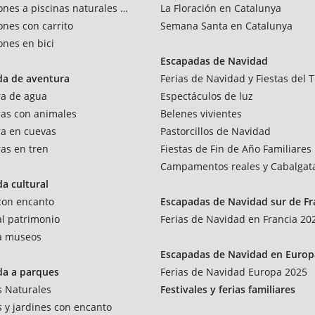
ones a piscinas naturales y rios
La Floración en Catalunya
ones con carrito
Semana Santa en Catalunya
ones en bici
Escapadas de Navidad
da de aventura
Ferias de Navidad y Fiestas del T
ra de agua
Espectáculos de luz
as con animales
Belenes vivientes
a en cuevas
Pastorcillos de Navidad
as en tren
Fiestas de Fin de Año Familiares
Campamentos reales y Cabalgat
a cultural
 con encanto
Escapadas de Navidad sur de Fr
 al patrimonio
Ferias de Navidad en Francia 20
 a museos
Escapadas de Navidad en Europ
da a parques
Ferias de Navidad Europa 2025
 Naturales
Festivales y ferias familiares
 y jardines con encanto