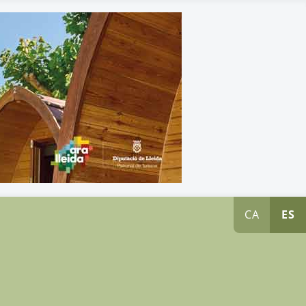
CA
ES
s