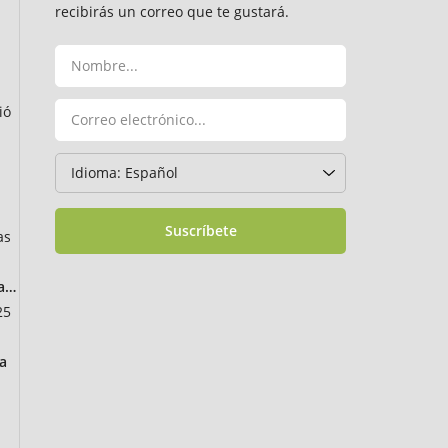
recibirás un correo que te gustará.
ió
Suscríbete
as
ancia
25
a