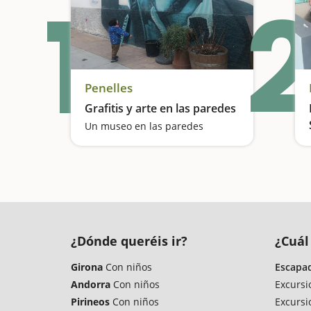
1
2
Penelles
Grafitis y arte en las paredes
Un museo en las paredes
¿Dónde queréis ir?
¿Cuál
Girona
Con niños
Escapad
Andorra
Con niños
Excursi
Pirineos
Con niños
Excursi