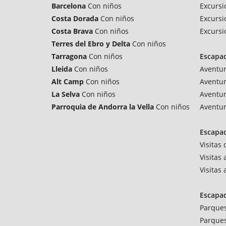
Barcelona
Con niños
Excursi
Costa Dorada
Con niños
Excursi
Costa Brava
Con niños
Excursi
Terres del Ebro y Delta
Con niños
Tarragona
Con niños
Escapa
Lleida
Con niños
Aventu
Alt Camp
Con niños
Aventur
La Selva
Con niños
Aventur
Parroquia de Andorra la Vella
Con niños
Aventur
Escapad
Visitas
Visitas
Visitas
Escapa
Parques
Parques