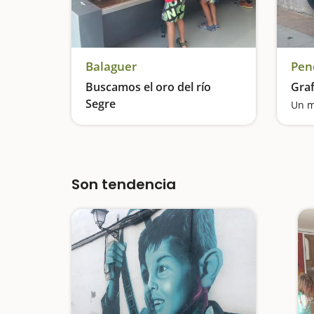
Balaguer
Pen
Buscamos el oro del río
Graf
Segre
Un m
Buscamos oro en el Segre
Son tendencia