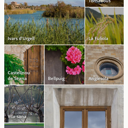
Tornabous
Ivars d'Urgell
La Fuliola
Castellnou
de Seana
Bellpuig
Anglesola
Vila-sana