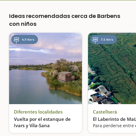
Ideas recomendadas cerca de Barbens
con niños
4,9 Km's
7,5 Km's
Diferentes localidades
Castellserà
Vuelta por el estanque de
El Laberinto de Maí
Ivars y Vila-Sana
Para perderse entre e
Descubrimos un espacio húmedo que nos sorprenderá