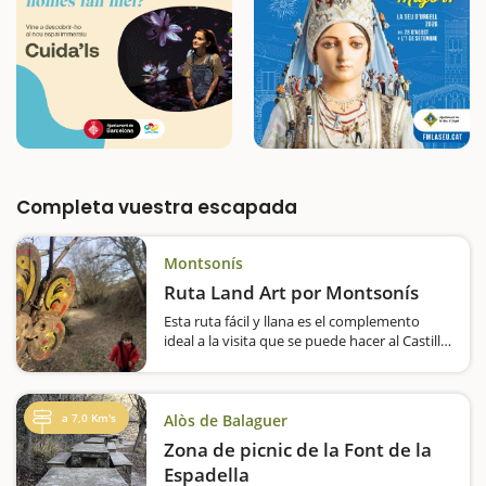
Completa vuestra escapada
Montsonís
Ruta Land Art por Montsonís
Esta ruta fácil y llana es el complemento
ideal a la visita que se puede hacer al Castillo
de Montsonís y a Lo Padrí. El Land Art es un
pequeño recorrido en medio de la
naturaleza, pensado para familias, durante el
cual nos…
a 7,0 Km's
Alòs de Balaguer
Zona de picnic de la Font de la
Espadella