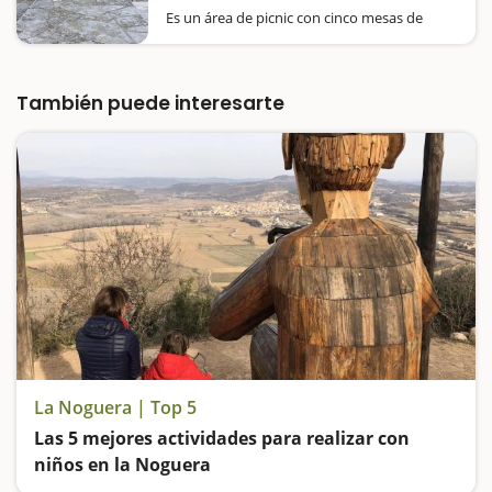
Es un área de picnic con cinco mesas de
piedra que nos encontramos de camino
hacia el Congost del Mu si optamos por
hacer la excursión desde Alòs de Balaguer.
También hay una casita de piedra destinada
También puede interesarte
a barbacoa. Hay algunas…
La Noguera | Top 5
Las 5 mejores actividades para realizar con
niños en la Noguera
Vamos a buscar el oro del Segre, pasamos por el puente colgante del Congost del Mu, visitamos los grafitis de Penelles, 'Lo Padrí' de Montsonís y entramos en las Trincheras del Merengue, en Camarasa