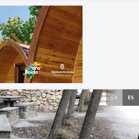
CA
ES