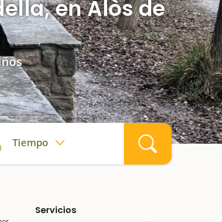
ella, en Alòs de
iños
Tiempo
Servicios
por