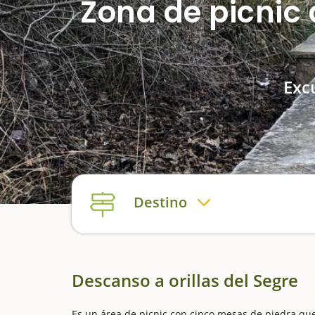
Zona de picnic 
Exc
Destino
Descanso a orillas del Segre
Es un área de picnic con cinco mesas de piedra qu