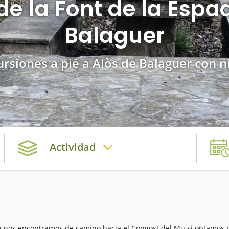
de la Font de la Espad
Balaguer
ursiones a pie a Alòs de Balaguer con n
Actividad
e nos encontramos de camino hacia el Congost del Mu si optamos 