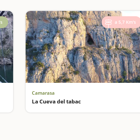
's
a 5,7 Km's
Camarasa
La Cueva del tabac