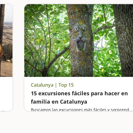
Catalunya | Top 15
15 excursiones fáciles para hacer en
familia en Catalunya
Vamos a buscar el oro del Segre, pasamos por el puente colgante del Congost del Mu, visitamos los grafitis de Penelles, 'Lo Padrí' de Montsonís y entramos en las Trincheras del Merengue, en Camarasa
Buscamos las excursiones más fáciles y sorprendentes para toda la familia