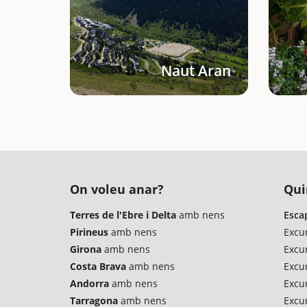
Naut Aran
On voleu anar?
Qui
Terres de l'Ebre i Delta
amb nens
Esca
Pirineus
amb nens
Excu
Girona
amb nens
Excu
Costa Brava
amb nens
Excur
Andorra
amb nens
Excu
Tarragona
amb nens
Excu