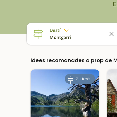
E
Destí
Montgarri
Idees recomanades a prop de 
7,1 Km's