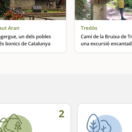
aut Aran
Tredòs
gergue, un dels pobles
Camí de la Bruixa de T
s bonics de Catalunya
una excursió encantad
 petit tresor a la Vall d'Aran
2