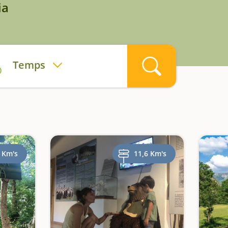
ia
Temps
 Km's
11,6 Km's