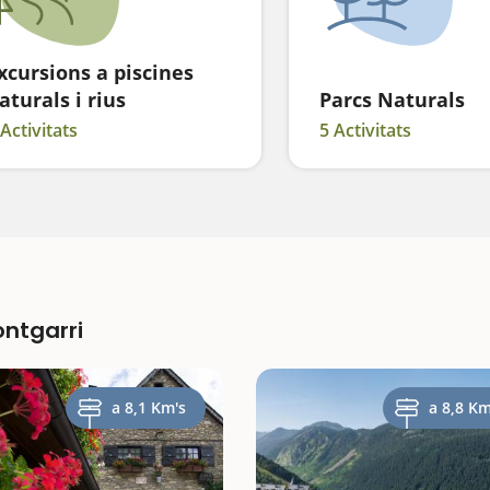
xcursions a piscines
aturals i rius
Parcs Naturals
 Activitats
5 Activitats
ontgarri
a 8,1 Km's
a 8,8 Km