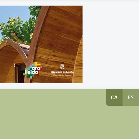
CA
ES