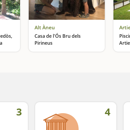
Alt Àneu
Arti
redòs,
Casa de l'Ós Bru dels
Pisc
a
Pirineus
Arti
Una excursió ideal per fer amb nens
Coneixem una de les espècies més emblemàtiques del Pirineu
3
4