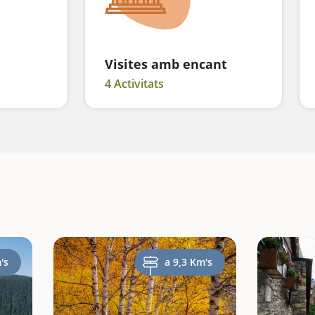
Visites amb encant
4 Activitats
's
a 9,3 Km's