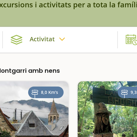
xcursions i activitats per a tota la famíl
Activitat
Montgarri amb nens
8,0 Km's
9,3