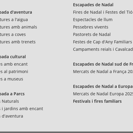
Escapades de Nadal
pada d'aventura
Fires de Nadal i Festes del Tió
ures a l'aigua
Espectacles de llum
tures amb animals
Pessebres vivents
tures a coves
Pastorets de Nadal
tures amb trenets
Festes de Cap d'Any Familiars
Campaments reials i Cavalca
pada cultural
tes amb encant
Escapades de Nadal sud de F
es al patrimoni
Mercats de Nadal a França 20
tes a museus
Escapades de Nadal a Europa
pada a Parcs
Mercats de Nadal Europa 202
s Naturals
Festivals i fires familiars
s i jardins amb encant
s d'aventura