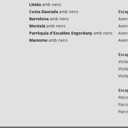
Lleida
amb nens
Costa Daurada
amb nens
Esca
Barcelona
amb nens
Avent
Montsià
amb nens
Aven
Parròquia d'Escaldes Engordany
amb nens
Aven
Maresme
amb nens
Aven
Esca
Visi
Visit
Visi
Esca
Parc
Parc
Parc