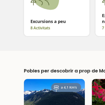
E
Excursions a peu
n
8 Activitats
7
Pobles per descobrir a prop de M
a 4,1 Km's