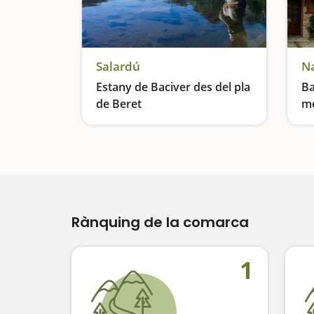
Salardú
N
Estany de Baciver des del pla
Ba
de Beret
mé
Excursió pel curs d'aigua més important de l'Aran
Un
Rànquing de la comarca
1