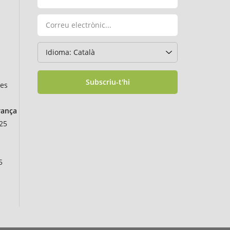
Subscriu-t'hi
des
rança
25
5