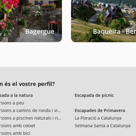
Bagergue
Baquèira - Be
n és el vostre perfil?
pada a la natura
Escapada de pícnic
rsions a peu
rsions a camins de ronda i vies verdes
Escapades de Primavera
sions a piscines naturals i rius
La Floració a Catalunya
rsions amb cotxet
Setmana Santa a Catalunya
rsions amb bici