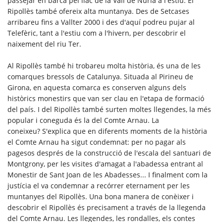
passejar en barca pel llac de la Vall de Núria a l'estiu. El
Ripollès també ofereix alta muntanya. Des de Setcases
arribareu fins a Vallter 2000 i des d'aquí podreu pujar al
Telefèric, tant a l'estiu com a l'hivern, per descobrir el
naixement del riu Ter.
Al Ripollès també hi trobareu molta història, és una de les
comarques bressols de Catalunya. Situada al Pirineu de
Girona, en aquesta comarca es conserven alguns dels
històrics monestirs que van ser clau en l'etapa de formació
del país. I del Ripollès també surten moltes llegendes, la més
popular i coneguda és la del Comte Arnau. La
coneixeu? S'explica que en diferents moments de la història
el Comte Arnau ha sigut condemnat: per no pagar als
pagesos després de la construcció de l'escala del santuari de
Montgrony, per les visites d'amagat a l'abadessa entrant al
Monestir de Sant Joan de les Abadesses... I finalment com la
justícia el va condemnar a recórrer eternament per les
muntanyes del Ripollès. Una bona manera de conèixer i
descobrir el Ripollès és precisament a través de la llegenda
del Comte Arnau. Les llegendes, les rondalles, els contes