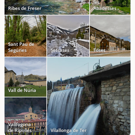
les
Ribes de Freser
Abadesses
Sant Pau de
Segúries
Setcases
Toses
Vall de Núria
Vallfogona
de Ripollès
Vilallonga de Ter