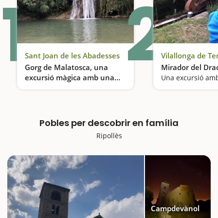
1
2
Sant Joan de les Abadesses
Vilallonga de Te
Gorg de Malatosca, una
Mirador del Dra
excursió màgica amb una
cascada
Una excursió curta entre boscos, aigua i misteri
Pobles per descobrir en família
Ripollès
Campdevànol