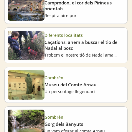
Camprodon, el cor dels Pirineus
orientals
Respira aire pur
Diferents localitats
Caçations: anem a buscar el tió de
Nadal al bosc
Trobem el nostre tió de Nadal amagat per 11 llocs de Catalunya
Gombrèn
Museu del Comte Arnau
Un persontage llegendari
Gombrèn
Gorg dels Banyuts
On vam ofegar al comte Arnau