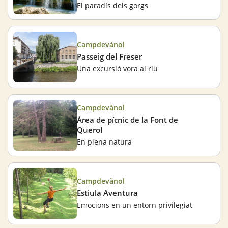
El paradís dels gorgs
Campdevànol
Passeig del Freser
Una excursió vora al riu
Campdevànol
Àrea de pícnic de la Font de
Querol
En plena natura
Campdevànol
Estiula Aventura
Emocions en un entorn privilegiat