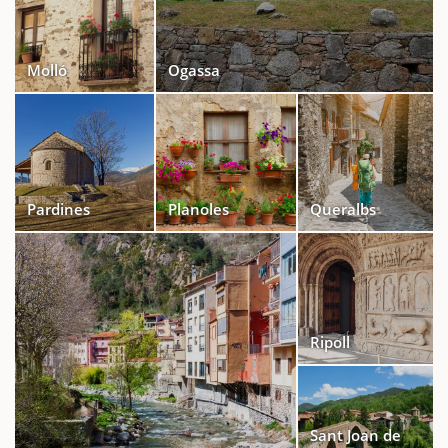
Molló
Ogassa
Pardines
Planoles
Queralbs
Ripoll
Sant Joan de