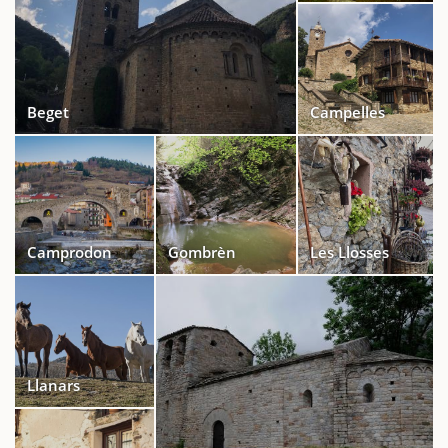
Beget
Campelles
Camprodon
Gombrèn
Les Llosses
Llanars