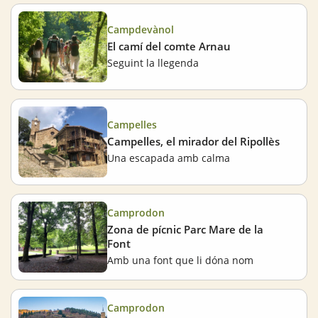
Campdevànol
El camí del comte Arnau
Seguint la llegenda
Campelles
Campelles, el mirador del Ripollès
Una escapada amb calma
Camprodon
Zona de pícnic Parc Mare de la
Font
Amb una font que li dóna nom
Camprodon