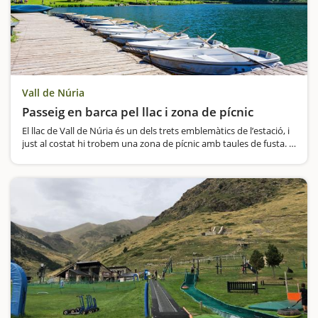
Vall de Núria
Passeig en barca pel llac i zona de pícnic
El llac de Vall de Núria és un dels trets emblemàtics de l’estació, i
just al costat hi trobem una zona de pícnic amb taules de fusta.
A la tardor, la primavera i l'estiu, les activitats a l'aire…