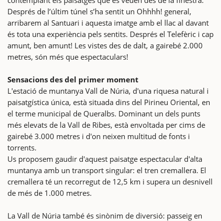
Després de l’últim túnel s’ha sentit un Ohhhh! general,
arribarem al Santuari i aquesta imatge amb el llac al davant
és tota una experiència pels sentits. Després el Telefèric i cap
amunt, ben amunt! Les vistes des de dalt, a gairebé 2.000
metres, són més que espectaculars!
Sensacions des del primer moment
L'estació de muntanya Vall de Núria, d'una riquesa natural i
paisatgística única, està situada dins del Pirineu Oriental, en
el terme municipal de Queralbs. Dominant un dels punts
més elevats de la Vall de Ribes, està envoltada per cims de
gairebé 3.000 metres i d'on neixen multitud de fonts i
torrents.
Us proposem gaudir d'aquest paisatge espectacular d'alta
muntanya amb un transport singular: el tren cremallera. El
cremallera té un recorregut de 12,5 km i supera un desnivell
de més de 1.000 metres.
La Vall de Núria també és sinònim de diversió: passeig en