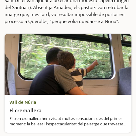
Sant Gil el van ajudar a aixecar una modesta capella (origen
del Santuari). Absent ja Amadeu, els pastors van retrobar la
imatge que, més tard, va resultar impossible de portar en
processó a Queralbs, "perquè volia quedar-se a Núria".
Vall de Núria
El cremallera
El tren cremallera hem viscut moltes sensacions des del primer
moment: la bellesa i l'espectacularitat del paisatge que travessa
el cremallera de Núria, l'únic mitjà per accedir a la vall el
converteix en tota una experiència. El…