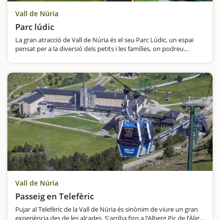
Vall de Núria
Parc lúdic
La gran atracció de Vall de Núria és el seu Parc Lúdic, un espai
pensat per a la diversió dels petits i les famílies, on podreu
realitzar les següents activitats: karts de muntanya, circuit de
patinets,…
Vall de Núria
Passeig en Telefèric
Pujar al Telefèric de la Vall de Núria és sinònim de viure un gran
experiència des de les alçades. S'arriba fins a l’Alberg Pic de l’Àliga