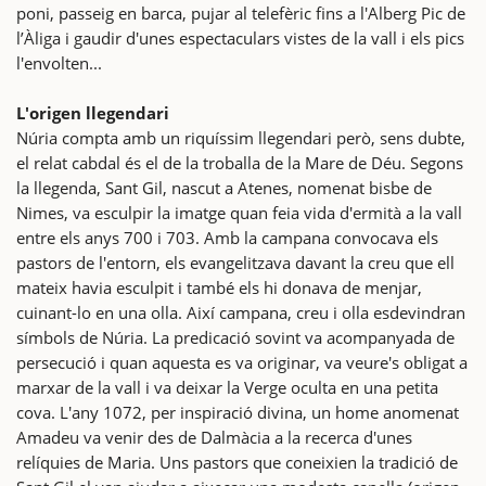
poni, passeig en barca, pujar al telefèric fins a l'Alberg Pic de
l’Àliga i gaudir d'unes espectaculars vistes de la vall i els pics
l'envolten...
L'origen llegendari
Núria compta amb un riquíssim llegendari però, sens dubte,
el relat cabdal és el de la troballa de la Mare de Déu. Segons
la llegenda, Sant Gil, nascut a Atenes, nomenat bisbe de
Nimes, va esculpir la imatge quan feia vida d'ermità a la vall
entre els anys 700 i 703. Amb la campana convocava els
pastors de l'entorn, els evangelitzava davant la creu que ell
mateix havia esculpit i també els hi donava de menjar,
cuinant-lo en una olla. Així campana, creu i olla esdevindran
símbols de Núria. La predicació sovint va acompanyada de
persecució i quan aquesta es va originar, va veure's obligat a
marxar de la vall i va deixar la Verge oculta en una petita
cova. L'any 1072, per inspiració divina, un home anomenat
Amadeu va venir des de Dalmàcia a la recerca d'unes
relíquies de Maria. Uns pastors que coneixien la tradició de