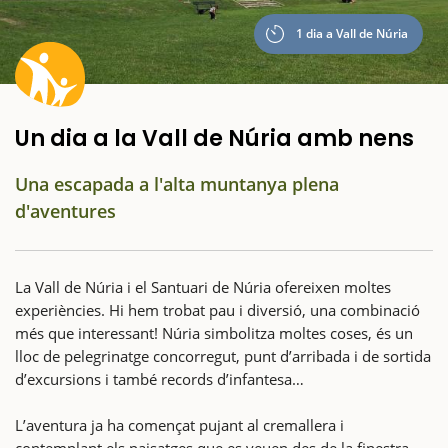
1 dia a Vall de Núria
Un dia a la Vall de Núria amb nens
Una escapada a l'alta muntanya plena
d'aventures
La Vall de Núria i el Santuari de Núria ofereixen moltes
experiències. Hi hem trobat pau i diversió, una combinació
més que interessant! Núria simbolitza moltes coses, és un
lloc de pelegrinatge concorregut, punt d’arribada i de sortida
d’excursions i també records d’infantesa…
L’aventura ja ha començat pujant al cremallera i
contemplant els paisatges que es veuen des de la finestra.