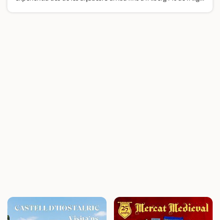
i a un mirador amb espectaculars vistes…