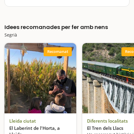
Definida i marcada en bona mesura per la capitalitat
que exerceix Lleida, el Segrià és una comarca amb
alicients més que suficients per convertir-la en destí
Idees recomanades per fer amb nens
de la nostra propera escapada amb nens. Viatjarem a
les…
Segrià
Recomanat
Rec
Lleida ciutat
Diferents localitats
El Laberint de l'Horta, a
El Tren dels Llacs