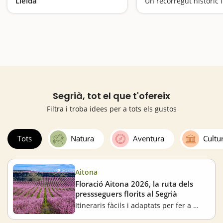
Lleida
Enmig de camps de cultiu
Segrià, tot el que t'ofereix
Filtra i troba idees per a tots els gustos
Tots
Natura
Aventura
Cultu
Aitona
Floració Aitona 2026, la ruta dels
pressseguers florits al Segrià
Itineraris fàcils i adaptats per fer a peu, en bicicleta o en cotxe