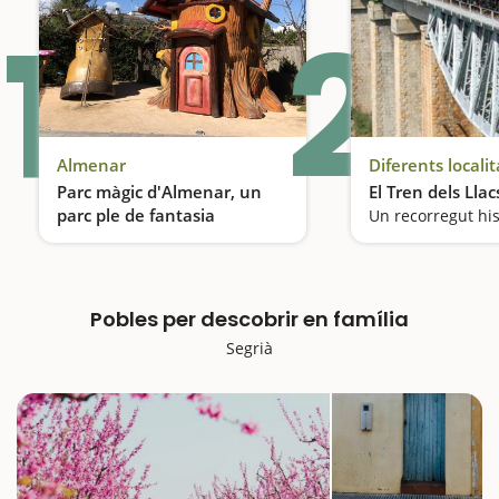
1
2
Almenar
Diferents localit
Parc màgic d'Almenar, un
El Tren dels Llac
parc ple de fantasia
Un parc temàtic d'autèntica fantasia
Pobles per descobrir en família
Segrià