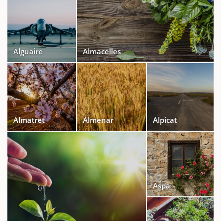
Alguaire
Almacelles
Almatret
Almenar
Alpicat
Aspa