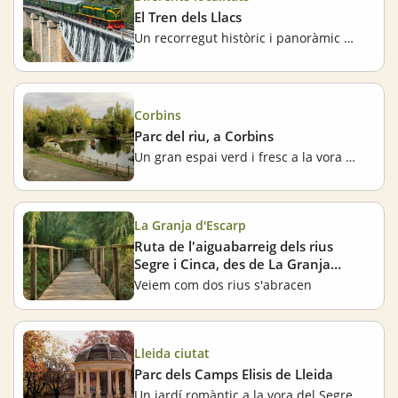
El Tren dels Llacs
Un recorregut històric i panoràmic al Prepirineu de Lleida
Corbins
Parc del riu, a Corbins
Un gran espai verd i fresc a la vora del poble
La Granja d'Escarp
Ruta de l'aiguabarreig dels rius
Segre i Cinca, des de La Granja
d'Escarp
Veiem com dos rius s'abracen
Lleida ciutat
Parc dels Camps Elisis de Lleida
Un jardí romàntic a la vora del Segre