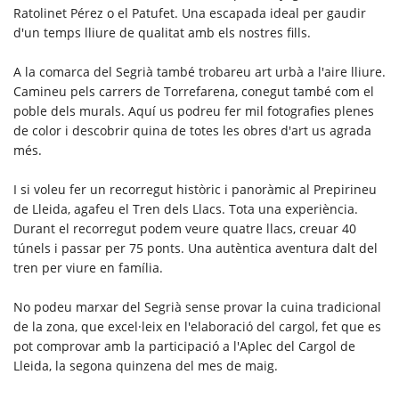
Ratolinet Pérez o el Patufet. Una escapada ideal per gaudir
d'un temps lliure de qualitat amb els nostres fills.
A la comarca del Segrià també trobareu art urbà a l'aire lliure.
Camineu pels carrers de Torrefarena, conegut també com el
poble dels murals. Aquí us podreu fer mil fotografies plenes
de color i descobrir quina de totes les obres d'art us agrada
més.
I si voleu fer un recorregut històric i panoràmic al Prepirineu
de Lleida, agafeu el Tren dels Llacs. Tota una experiència.
Durant el recorregut podem veure quatre llacs, creuar 40
túnels i passar per 75 ponts. Una autèntica aventura dalt del
tren per viure en família.
No podeu marxar del Segrià sense provar la cuina tradicional
de la zona, que excel·leix en l'elaboració del cargol, fet que es
pot comprovar amb la participació a l'Aplec del Cargol de
Lleida, la segona quinzena del mes de maig.