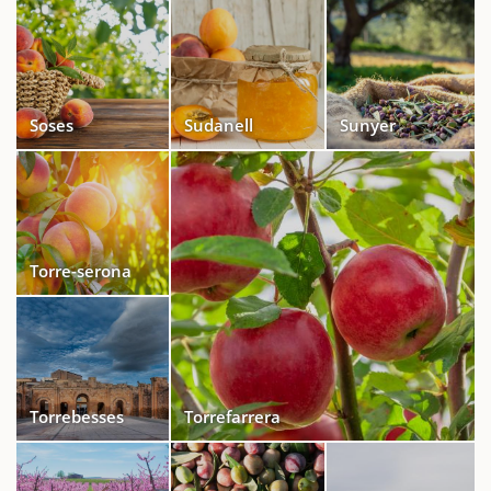
Soses
Sudanell
Sunyer
Torre-serona
Torrebesses
Torrefarrera