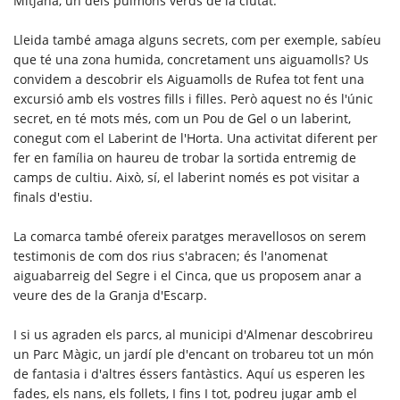
Mitjana, un dels pulmons verds de la ciutat.
Lleida també amaga alguns secrets, com per exemple, sabíeu
que té una zona humida, concretament uns aiguamolls? Us
convidem a descobrir els Aiguamolls de Rufea tot fent una
excursió amb els vostres fills i filles. Però aquest no és l'únic
secret, en té mots més, com un Pou de Gel o un laberint,
conegut com el Laberint de l'Horta. Una activitat diferent per
fer en família on haureu de trobar la sortida entremig de
camps de cultiu. Això, sí, el laberint només es pot visitar a
finals d'estiu.
La comarca també ofereix paratges meravellosos on serem
testimonis de com dos rius s'abracen; és l'anomenat
aiguabarreig del Segre i el Cinca, que us proposem anar a
veure des de la Granja d'Escarp.
I si us agraden els parcs, al municipi d'Almenar descobrireu
un Parc Màgic, un jardí ple d'encant on trobareu tot un món
de fantasia i d'altres éssers fantàstics. Aquí us esperen les
fades, els nans, els follets, I fins I tot, podreu jugar amb el