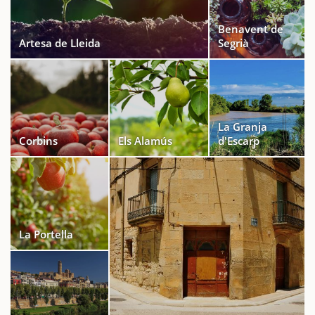
Benavent de
Artesa de Lleida
Segrià
La Granja
Corbins
Els Alamús
d'Escarp
La Portella