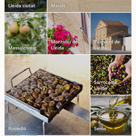
Lleida ciutat
Maials
Montoliu de
Puigverd de
Massalcoreig
Lleida
Lleida
Sarroca de
Lleida
Rosselló
Seròs