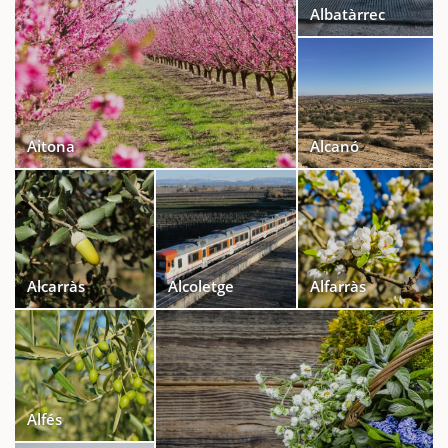
Albatàrrec
Aitona
Alcanó
Alcarràs
Alcoletge
Alfarràs
Alfés