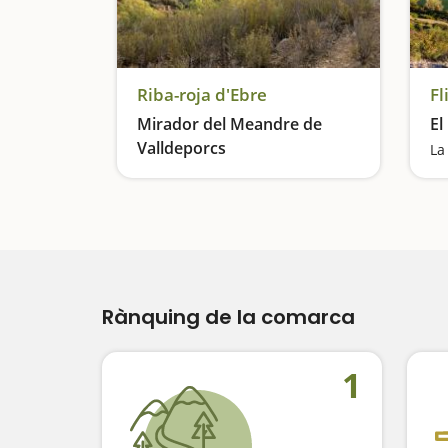
Riba-roja d'Ebre
Fl
Mirador del Meandre de
El
Valldeporcs
Vistes privilegiades sobre l'Ebre des d'un dolmen
Rànquing de la comarca
1