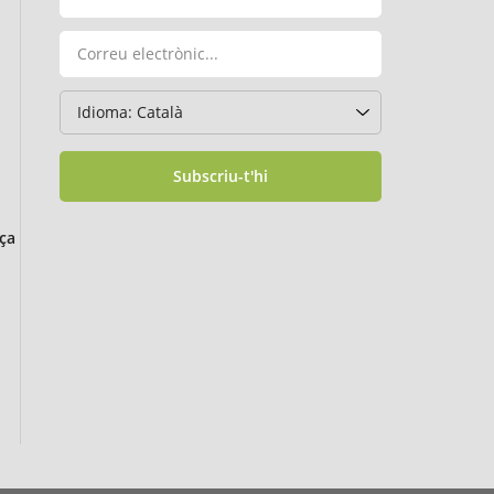
Subscriu-t'hi
ça