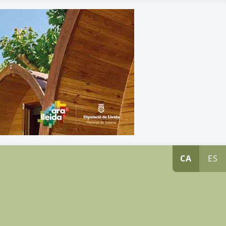
CA
ES