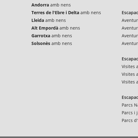
Andorra
amb nens
Terres de l'Ebre i Delta
amb nens
Escapad
Lleida
amb nens
Aventur
Alt Empordà
amb nens
Aventu
Garrotxa
amb nens
Aventur
Solsonès
amb nens
Aventur
Escapad
Visites
Visites 
Visites
Escapad
Parcs N
Parcs i
Parcs d