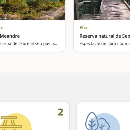
ix
Flix
 Meandre
Reserva natural de Se
La corba de l’Ebre al seu pas per Flix
2