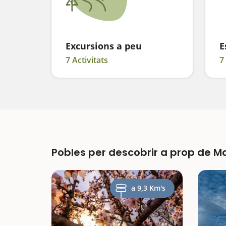
Excursions a peu
E
7 Activitats
7
Pobles per descobrir a prop de Ma
a 9,3 Km's