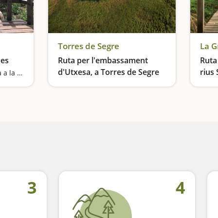
Torres de Segre
La G
bes
Ruta per l'embassament
Ruta
d'Utxesa, a Torres de Segre
rius 
Espectacle de flora i fauna a la vora de l’Ebre
Gran
Passegem per uns aiguamolls plens de vida natural
Veiem
3
4