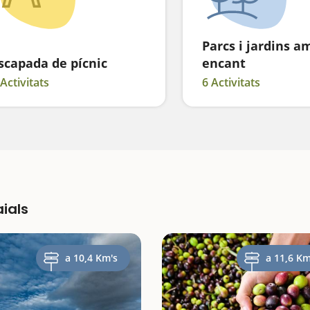
Parcs i jardins a
scapada de pícnic
encant
 Activitats
6 Activitats
ials
a 10,4 Km's
a 11,6 Km