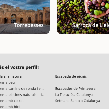
Torrebesses
Sarroca de Lle
s el vostre perfil?
a a la natura
Escapada de pícnic
ons a peu
ons a camins de ronda i vies verdes
Escapades de Primavera
ns a piscines naturals i rius
La Floració a Catalunya
ons amb cotxet
Setmana Santa a Catalunya
ons amb bici