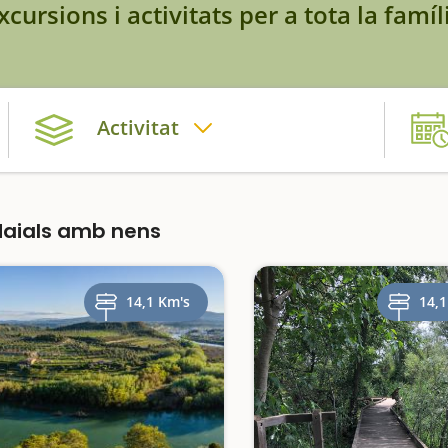
xcursions i activitats per a tota la famíl
Activitat
Maials amb nens
14,1 Km's
14,1