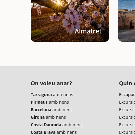
Almatret
On voleu anar?
Quin é
Tarragona
amb nens
Escapad
Pirineus
amb nens
Excursi
Barcelona
amb nens
Excursi
Girona
amb nens
Excursio
Costa Daurada
amb nens
Excursi
Costa Brava
amb nens
Excursi