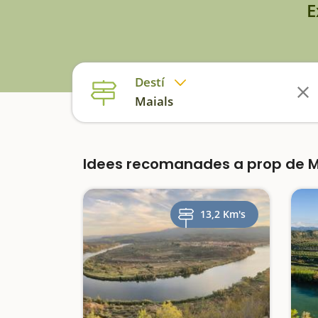
E
Destí
Maials
Idees recomanades a prop de 
13,2 Km's