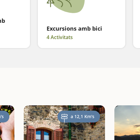
mb
Excursions amb bici
4 Activitats
's
a 12,1 Km's