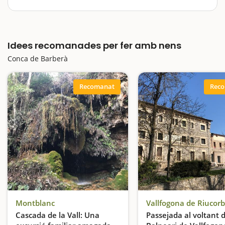
D'atmosfera natural i asserenada, la Conca de Barberà
se'ns presenta com una comarca allunyada de les
multituds, envoltada de natura, amb un patrimoni
Idees recomanades per fer amb nens
excepcional, amb coves amb ressò mundial i amb
alicients i atractius més…
Conca de Barberà
Recomanat
Rec
Montblanc
Vallfogona de Riucorb
Cascada de la Vall: Una
Passejada al voltant d