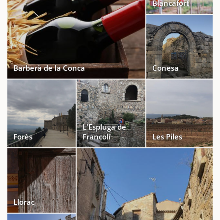
Blancafort
Barberà de la Conca
Conesa
L'Espluga de
Forès
Francolí
Les Piles
Llorac