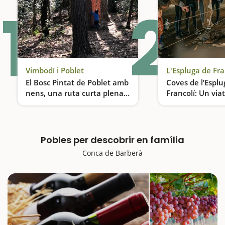
1
2
Vimbodí i Poblet
L'Espluga de Fra
El Bosc Pintat de Poblet amb
Coves de l’Esplu
nens, una ruta curta plena
Francolí: Un viat
de sorpreses
prehistòria
Una excursió ideal per fer amb nens
Pobles per descobrir en família
Conca de Barberà