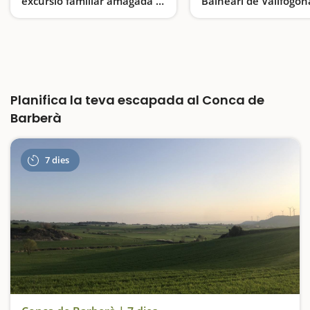
excursió familiar amagada a
Balneari de Vallfogon
Montblanc
Riucorb
Una ruta curta entre boscos, fonts i una cascada secreta
Planifica la teva escapada al Conca de
Barberà
7 dies