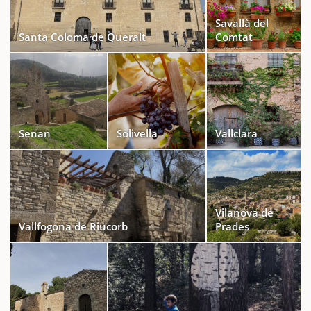
Savallà del
Santa Coloma de Queralt
Comtat
Senan
Solivella
Vallclara
Vilanova de
Vallfogona de Riucorb
Prades