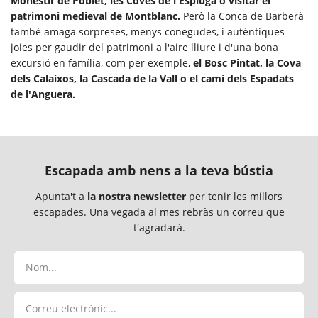
Monestir de Poblet, les Coves de l'Espluga o visitar el
patrimoni medieval de Montblanc.
Però la Conca de Barberà
també amaga sorpreses, menys conegudes, i autèntiques
joies per gaudir del patrimoni a l'aire lliure i d'una bona
excursió en família, com per exemple,
el Bosc Pintat, la Cova
dels Calaixos, la Cascada de la Vall o el camí dels Espadats
de l'Anguera.
Escapada amb nens a la teva bústia
Apunta't a
la nostra newsletter
per tenir les millors
escapades. Una vegada al mes rebràs un correu que
t'agradarà.