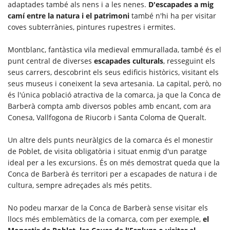
adaptades també als nens i a les nenes.
D'escapades a mig
camí entre la natura i el patrimoni
també n'hi ha per visitar
coves subterrànies, pintures rupestres i ermites.
Montblanc, fantàstica vila medieval emmurallada, també és el
punt central de diverses
escapades culturals
, resseguint els
seus carrers, descobrint els seus edificis històrics, visitant els
seus museus i coneixent la seva artesania. La capital, però, no
és l'única població atractiva de la comarca, ja que la Conca de
Barberà compta amb diversos pobles amb encant, com ara
Conesa, Vallfogona de Riucorb i Santa Coloma de Queralt.
Un altre dels punts neuràlgics de la comarca és el monestir
de Poblet, de visita obligatòria i situat enmig d'un paratge
ideal per a les excursions. És on més demostrat queda que la
Conca de Barberà és territori per a escapades de natura i de
cultura, sempre adreçades als més petits.
No podeu marxar de la Conca de Barberà sense visitar els
llocs més emblemàtics de la comarca, com per exemple,
el