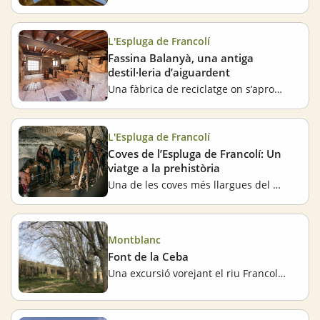
L'Espluga de Francolí
Fassina Balanyà, una antiga
destil·leria d’aiguardent
Una fàbrica de reciclatge on s’aprofitava tot
L'Espluga de Francolí
Coves de l’Espluga de Francolí: Un
viatge a la prehistòria
Una de les coves més llargues del món
Montblanc
Font de la Ceba
Una excursió vorejant el riu Francolí al seu pas per Montblanc