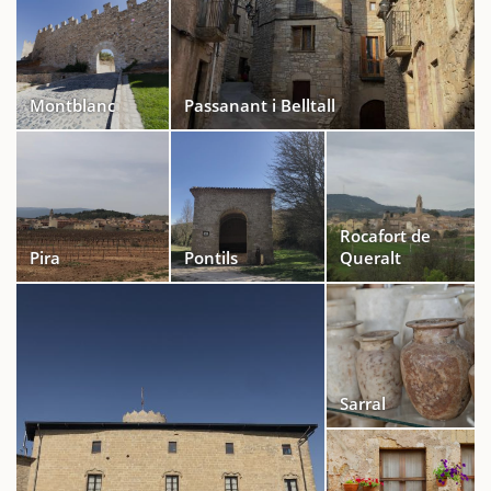
Montblanc
Passanant i Belltall
Rocafort de
Pira
Pontils
Queralt
Sarral