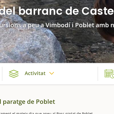
del barranc de Castell
ursions a peu a Vimbodí i Poblet amb 
Activitat
l paratge de Poblet
tament el mateix dia que aneu al Bosc pintat de Poblet.