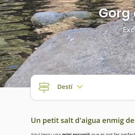
Gorg 
Exc
Destí
Un petit salt d'aigua enmig de
Aquí teniu una
mini excursió
que es pot fer perfec