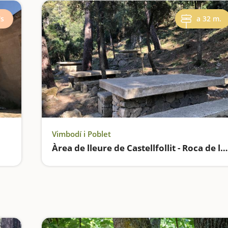
's
a 32 m.
Vimbodí i Poblet
Àrea de lleure de Castellfollit - Roca de l'Abella