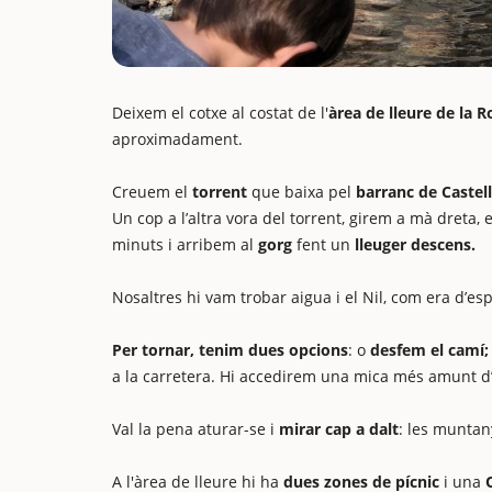
Deixem el cotxe al costat de l'
àrea de lleure de la R
aproximadament.
Creuem el
torrent
que baixa pel
barranc de Castell
Un cop a l’altra vora del torrent, girem a mà dreta
minuts i arribem al
gorg
fent un
lleuger descens.
Nosaltres hi vam trobar aigua i el Nil, com era d’esp
Per tornar, tenim dues opcions
: o
desfem el camí;
a la carretera. Hi accedirem una mica més amunt d’
Val la pena aturar-se i
mirar cap a dalt
: les munta
A l'àrea de lleure hi ha
dues zones de pícnic
i una