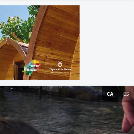
CA
ES