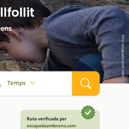
follit
nens
foto: escapada amb nens
Temps
Ruta verificada per
escapadaambnens.com