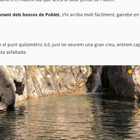
onant dels boscos de Poblet,
s’hi arriba molt fàcilment, gairebé en
en el punt quilomètric 6,5, just on veurem una gran creu, entrem ca
sta asfaltada.