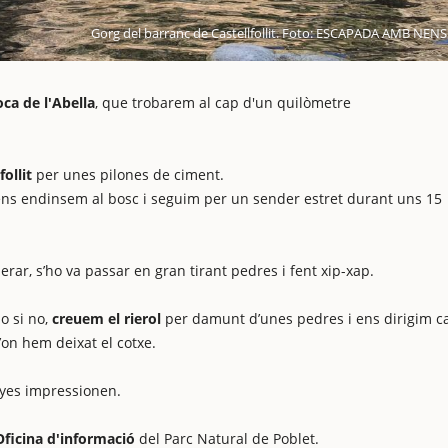
Gorg del barranc de Castellfollit. Foto: ESCAPADA AMB NENS
oca de l'Abella
, que trobarem al cap d'un quilòmetre
follit
per unes pilones de ciment.
, ens endinsem al bosc i seguim per un sender estret durant uns 15
erar, s’ho va passar en gran tirant pedres i fent xip-xap.
o si no,
creuem el rierol
per damunt d’unes pedres i ens dirigim c
on hem deixat el cotxe.
nyes impressionen.
Oficina d'informació
del Parc Natural de Poblet.