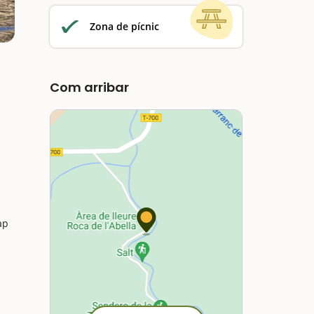
Zona de pícnic
Com arribar
ap