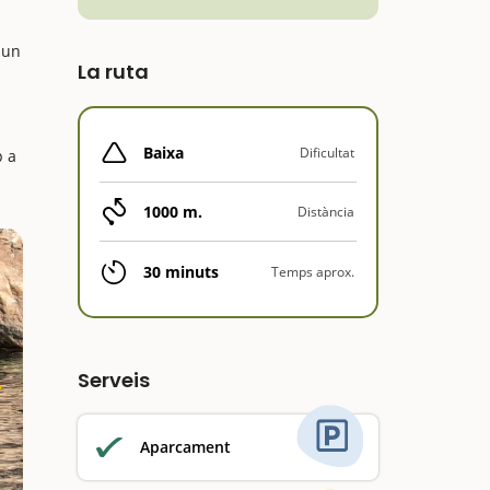
 un
La ruta
Baixa
Dificultat
p a
1000 m.
Distància
30 minuts
Temps aprox.
Serveis
Aparcament