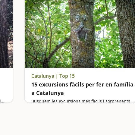
Catalunya | Top 15
15 excursions fàcils per fer en família
a Catalunya
Jugarem a buscar bolets en un bosc de fàbula, viatjarem a la prehistòria, visitarem joies medievals i ens sentirem lliures des d'un mirador privilegiat
Busquem les excursions més fàcils i sorprenents per fer en família