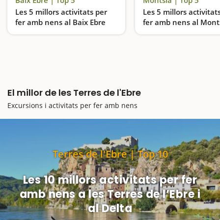
Les 5 millors activitats per
Les 5 millors activitat
fer amb nens al Baix Ebre
fer amb nens al Mont
Entrarem a unes coves de 'meravella', navegarem per l'Ebre amb kayak, farem un tram de Camí de ronda a l'Ametlla, i viurem experiències al Delta de l'Ebre
El millor de les Terres de l'Ebre
Excursions i activitats per fer amb nens
Terres de l'Ebre | Top 10
Les 10 millors activitats per fer
amb nens a les Terres de l’Ebre i
al Delta