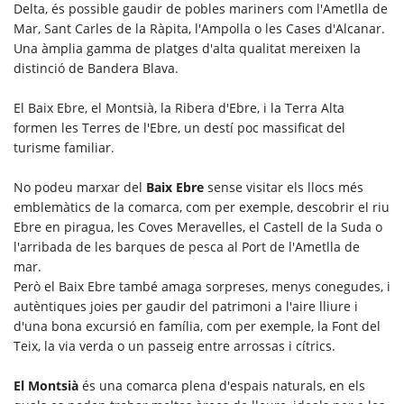
Delta, és possible gaudir de pobles mariners com l'Ametlla de
Mar, Sant Carles de la Ràpita, l'Ampolla o les Cases d'Alcanar.
Una àmplia gamma de platges d'alta qualitat mereixen la
distinció de Bandera Blava.
El Baix Ebre, el Montsià, la Ribera d'Ebre, i la Terra Alta
formen les Terres de l'Ebre, un destí poc massificat del
turisme familiar.
No podeu marxar del
Baix Ebre
sense visitar els llocs més
emblemàtics de la comarca, com per exemple, descobrir el riu
Ebre en piragua, les Coves Meravelles, el Castell de la Suda o
l'arribada de les barques de pesca al Port de l'Ametlla de
mar.
Però el Baix Ebre també amaga sorpreses, menys conegudes, i
autèntiques joies per gaudir del patrimoni a l'aire lliure i
d'una bona excursió en família, com per exemple, la Font del
Teix, la via verda o un passeig entre arrossas i cítrics.
El Montsià
és una comarca plena d'espais naturals, en els