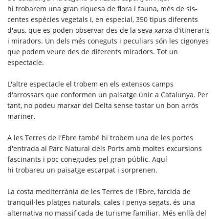
hi trobarem una gran riquesa de flora i fauna, més de sis-
centes espècies vegetals i, en especial, 350 tipus diferents
d'aus, que es poden observar des de la seva xarxa d'itineraris
i miradors. Un dels més coneguts i peculiars són les cigonyes
que podem veure des de diferents miradors. Tot un
espectacle.
L'altre espectacle el trobem en els extensos camps
d'arrossars que conformen un paisatge únic a Catalunya. Per
tant, no podeu marxar del Delta sense tastar un bon arròs
mariner.
A les Terres de l'Ebre també hi trobem una de les portes
d'entrada al Parc Natural dels Ports amb moltes excursions
fascinants i poc conegudes pel gran públic. Aquí
hi trobareu un paisatge escarpat i sorprenen.
La costa mediterrània de les Terres de l'Ebre, farcida de
tranquil·les platges naturals, cales i penya-segats, és una
alternativa no massificada de turisme familiar. Més enllà del