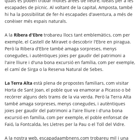
quals es poden trobar moltes àrees de lleure, ideals per a les
escapades de pícnic. Al voltant de la capital, Amposta, també
hi ha la possibilitat de fer-hi escapades d'aventura, a més de
conèixer més espais naturals.
A la
Ribera d'Ebre
trobareu llocs tant emblemàtics, com per
exemple, el Castell de Miravet o descobrir l'Ebre en piragua.
Però la Ribera d'Ebre també amaga sorpreses, menys
conegudes, i autèntiques joies per gaudir del patrimoni a
l'aire lliure i d'una bona excursió en família, com per exemple,
el camí de Sirga o la Reserva Natural de Sebes.
La Terra Alta
està plena de propostes familiars, com visitar
Horta de Sant Joan, el poble que va enamorar a Picasso o bé
recórrer alguns dels trams de la via verda. Però la Terra Alta
també amaga sorpreses, menys conegudes, i autèntiques
joies per gaudir del patrimoni a l'aire lliure i d'una bona
excursió en família, com per exemple, el poble enfonsat de
Faió, la Fontcalda, les Lletres per la Pau o el Toll del Vidre.
A la nostra web, escapadaambnens.com trobareu mil i una