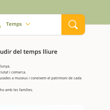
Temps
udir del temps lliure
alunya.
iutat i comarca.
 guiades a museus i coneixem el patrimoni de cada
r-ho amb les famílies.