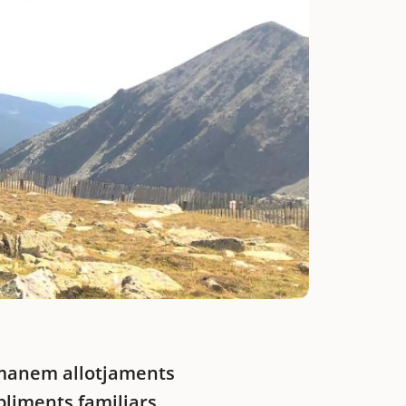
anem allotjaments
bliments familiars