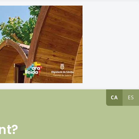
CA
ES
nt?