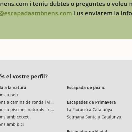
ens.com i teniu dubtes o preguntes o voleu 
o@escapadaambnens.com
i us enviarem la inf
s el vostre perfil?
a a la natura
Escapada de pícnic
ons a peu
ons a camins de ronda i vies verdes
Escapades de Primavera
ns a piscines naturals i rius
La Floració a Catalunya
ons amb cotxet
Setmana Santa a Catalunya
ons amb bici
Escapades de Nadal