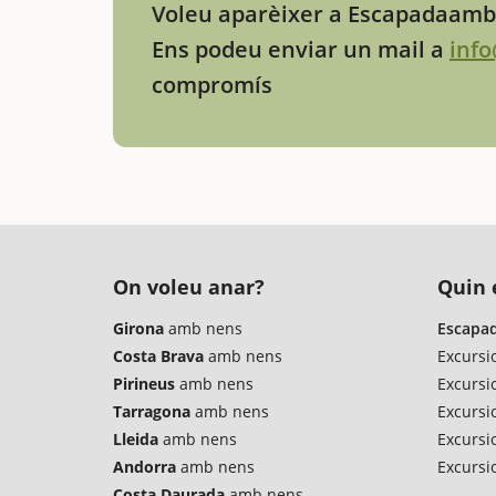
Voleu aparèixer a Escapadaambn
Ens podeu enviar un mail a
inf
compromís
On voleu anar?
Quin é
Girona
amb nens
Escapad
Costa Brava
amb nens
Excursi
Pirineus
amb nens
Excursi
Tarragona
amb nens
Excursio
Lleida
amb nens
Excursi
Andorra
amb nens
Excursi
Costa Daurada
amb nens