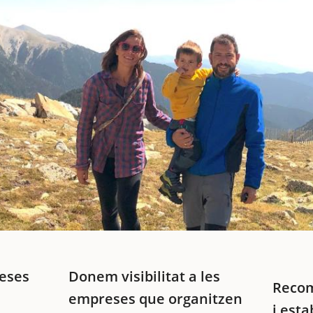
eses
Donem visibilitat a les
Recom
empreses que organitzen
i esta