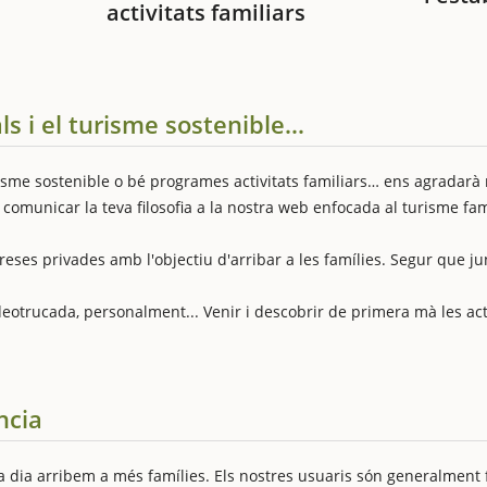
activitats familiars
s i el turisme sostenible…
isme sostenible o bé programes activitats familiars… ens agradarà 
 comunicar la teva filosofia a la nostra web enfocada al turisme fam
eses privades amb l'objectiu d'arribar a les famílies. Segur que 
deotrucada, personalment... Venir i descobrir de primera mà les act
ncia
 dia arribem a més famílies. Els nostres usuaris són generalment 