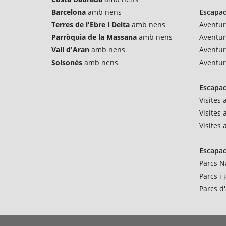
Barcelona
amb nens
Escapad
Terres de l'Ebre i Delta
amb nens
Aventur
Parròquia de la Massana
amb nens
Aventu
Vall d'Aran
amb nens
Aventur
Solsonès
amb nens
Aventur
Escapad
Visites
Visites 
Visites
Escapad
Parcs N
Parcs i
Parcs d