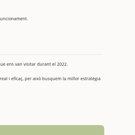
u funcionament.
ue ens van visitar durant el 2022.
 i eficaç, per això busquem la millor estratègia