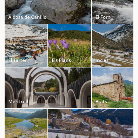
Aldosa de Canillo
El Forn
El Tarter
Els Plans
Incles
Meritxell
Prats