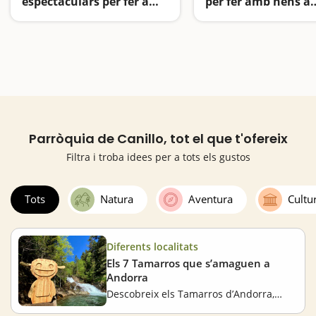
espectaculars per fer amb
per fer amb nens a
nens a Andorra
Andorra
Boscos màgics, rutes encantades i paisatges d’alta muntanya
Parròquia de Canillo, tot el que t'ofereix
Filtra i troba idees per a tots els gustos
Tots
Natura
Aventura
Cultu
Diferents localitats
Els 7 Tamarros que s’amaguen a
Andorra
Descobreix els Tamarros d’Andorra, una activitat ideal per fer en família