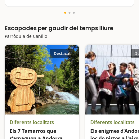
Hi ha llocs que mai s’obliden i un d’ells és el Pont
Tibetà d’Andorra. Està situat a Canillo, té una llargada
de 603 m i una altitud de 1.875m. Això ja és tota una
Escapades per gaudir del temps lliure
declaració d’intensions……
Parròquia de Canillo
Destacat
De
Diferents localitats
Diferents localitats
Els 7 Tamarros que
Els enigmes d’Ando
s’amaguen a Andorra
joc de pistes a l'aire