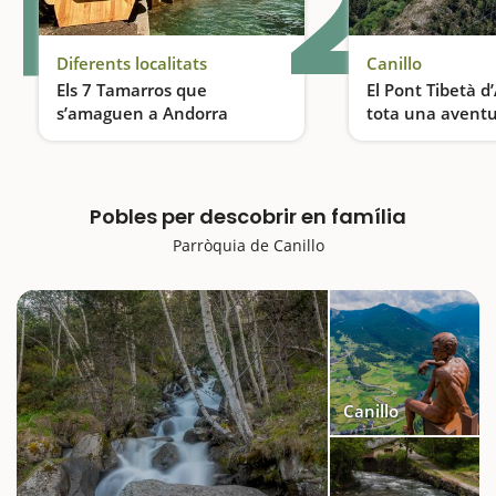
1
2
Diferents localitats
Canillo
Els 7 Tamarros que
El Pont Tibetà d
s’amaguen a Andorra
tota una avent
Descobreix els Tamarros d’Andorra, una activitat ideal per fer en família
Pobles per descobrir en família
Parròquia de Canillo
Canillo