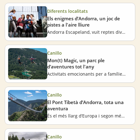
Diferents localitats
Els enigmes d’Andorra, un joc de
pistes a l'aire lliure
Andorra Escapeland, vuit reptes divertits a l’aire lliure
Canillo
Mon(t) Magic, un parc ple
d’aventures tot l'any
Activitats emocionants per a famílies durant tot l’any
Canillo
El Pont Tibetà d’Andorra, tota una
aventura
És el més llarg d’Europa i segon més llarg del món
Canillo