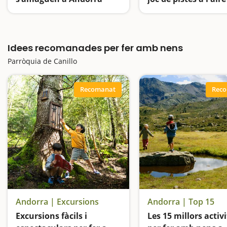
Descobreix els Tamarros d’Andorra, una activitat ideal per fer en família
Idees recomanades per fer amb nens
Parròquia de Canillo
Recomanat
Rec
Andorra | Excursions
Andorra | Top 15
Excursions fàcils i
Les 15 millors activ