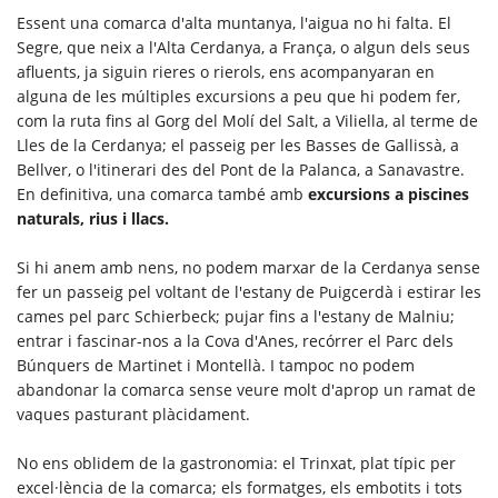
Essent una comarca d'alta muntanya, l'aigua no hi falta. El
Segre, que neix a l'Alta Cerdanya, a França, o algun dels seus
afluents, ja siguin rieres o rierols, ens acompanyaran en
alguna de les múltiples excursions a peu que hi podem fer,
com la ruta fins al Gorg del Molí del Salt, a Viliella, al terme de
Lles de la Cerdanya; el passeig per les Basses de Gallissà, a
Bellver, o l'itinerari des del Pont de la Palanca, a Sanavastre.
En definitiva, una comarca també amb
excursions a piscines
naturals, rius i llacs.
Si hi anem amb nens, no podem marxar de la Cerdanya sense
fer un passeig pel voltant de l'estany de Puigcerdà i estirar les
cames pel parc Schierbeck; pujar fins a l'estany de Malniu;
entrar i fascinar-nos a la Cova d'Anes, recórrer el Parc dels
Búnquers de Martinet i Montellà. I tampoc no podem
abandonar la comarca sense veure molt d'aprop un ramat de
vaques pasturant plàcidament.
No ens oblidem de la gastronomia: el Trinxat, plat típic per
excel·lència de la comarca; els formatges, els embotits i tots