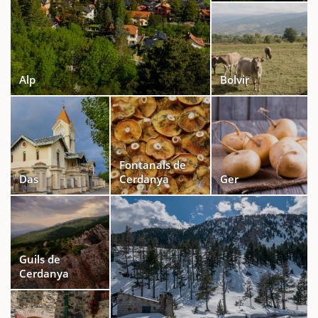
Alp
Bolvir
Fontanals de
Das
Cerdanya
Ger
Guils de
Cerdanya