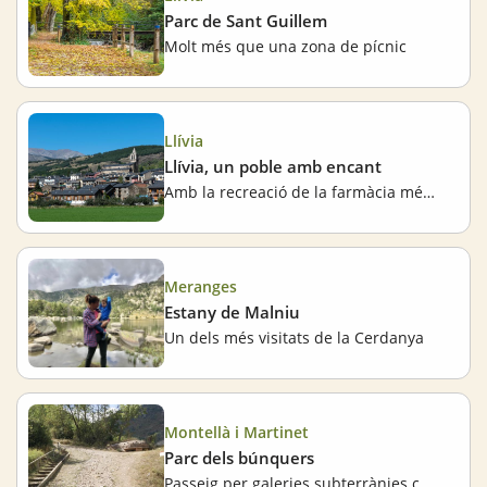
Parc de Sant Guillem
Molt més que una zona de pícnic
Llívia
Llívia, un poble amb encant
Amb la recreació de la farmàcia més antiga d'Europa
Meranges
Estany de Malniu
Un dels més visitats de la Cerdanya
Montellà i Martinet
Parc dels búnquers
Passeig per galeries subterrànies construïdes en època de guerres