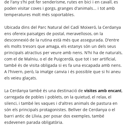
de l'any s'hi pot fer senderisme, rutes en bici i en cavall, es
poden visitar coves i gorgs, granges d'animals... i tot amb
temperatures molt més soportables.
Ubicada dins del Parc Natural del Cadí Moixeró, la Cerdanya
ens ofereix paisatges de postal, meravellosos, on la
desconnexió de la rutina està més que assegurada. D'entre
els molts tresors que amaga, els estanys són un dels seus
principals atractius per veure amb nens. N'hi ha de naturals,
com el de Malniu, o el de Puigcerdà, que tot i ser artificial,
també és de visita obligada si es fa una escapada amb nens.
A l'hivern, però, la imatge canvia i és possible que si hi aneu
els veieu glaçats.
La Cerdanya també és una destinació de
visites amb encant
,
carregada de pobles i poblets, on la quietud, el relax, el
silenci, i també les vaques i d'altres animals de pastura en
són els principals protagonistes. Bellver de Cerdanya o el
barri antic de Llívia, per posar dos exemples, també
esdevenen parada obligatòria.