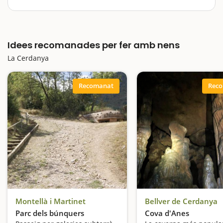
Situada al cor del Pirineu català, la Cerdanya és una
comarca d'alta muntanya amb un ventall amplíssim
d'activitats, rutes, excursions i plans magnífics per fer-
Idees recomanades per fer amb nens
hi una escapada amb nens. Un altre paradís de les…
La Cerdanya
Recomanat
Rec
Montellà i Martinet
Bellver de Cerdanya
Parc dels búnquers
Cova d'Anes