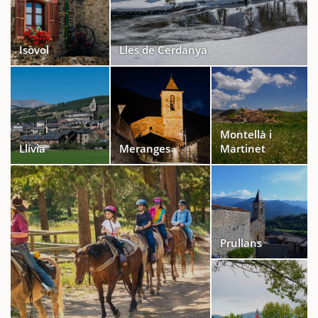
Isòvol
Lles de Cerdanya
Montellà i
Llívia
Meranges
Martinet
Prullans