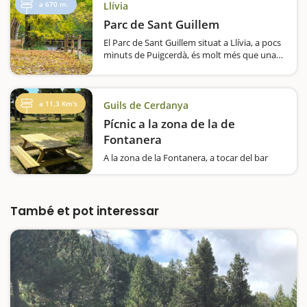
a 670 m.
Llívia
Parc de Sant Guillem
El Parc de Sant Guillem situat a Llívia, a pocs
minuts de Puigcerdà, és molt més que una
zona de pícnic. Aquí hi podeu passar mig dia
o tot el dia si hi aneu durant la primavera o
l'estiu. És una gran…
a 11,3 Km's
Guils de Cerdanya
Pícnic a la zona de la de
Fontanera
A la zona de la Fontanera, a tocar del bar
refugi hi ha quatre taules de pícnic de fusta
tractada. La zona de Fontanera, hi ha la
possibilitat de resseguir quatre circuits
senyalitzats -i que a l’hivern es fan amb les
També et pot interessar
raquetes de neu-. Estan…