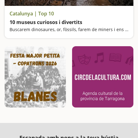
Catalunya | Top 10
10 museus curiosos i divertits
Buscarem dinosaures, or, fòssils, farem de miners i ens sentirem gegants
Escapada amb nens a la teva bústia