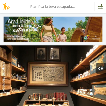
Planifica la teva escapada...
escapadaambnens.com
CA