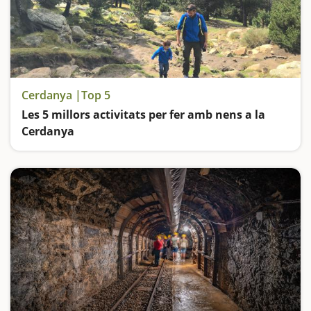
Cerdanya |Top 5
Les 5 millors activitats per fer amb nens a la
Cerdanya
Viurem mil aventures a La Molina, a l'Estany de Puigcerdà i a la Cova d'Anes. Pujarem fins l'Estany de Malniu i ens relaxarem al Parc de Sant Guillem a Llívia