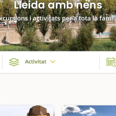
Lleida amb nens
xcursions i activitats per a tota la famíl
Activitat