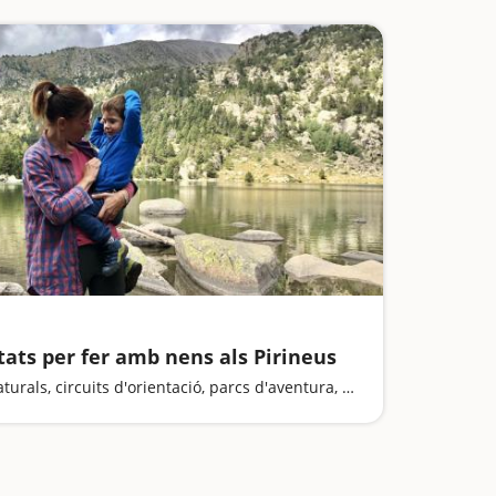
itats per fer amb nens als Pirineus
Excursions fàcils a Parcs Naturals, circuits d'orientació, parcs d'aventura, museus de dinosaures, pícnics a la muntanya, llacs i fagedes... Tot això i molt més ho trobarem als Pirineus Catalans