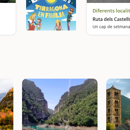
Diferents locali
Ruta dels Castell
Una aventura al riu Noguera Pallaresa