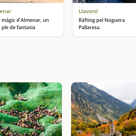
enar
Llavorsí
 màgic d'Almenar, un
Ràfting pel Noguera
 ple de fantasia
Pallaresa
Un parc temàtic d'autèntica fantasia