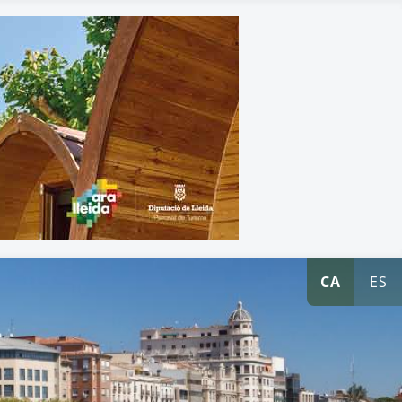
CA
ES