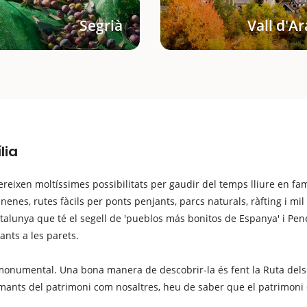
Segrià
Vall d'A
lia
ereixen moltíssimes possibilitats per gaudir del temps lliure en fa
nenes, rutes fàcils per ponts penjants, parcs naturals, ràfting i m
alunya que té el segell de 'pueblos más bonitos de Espanya' i Pene
ants a les parets.
monumental. Una bona manera de descobrir-la és fent la Ruta dels
 amants del patrimoni com nosaltres, heu de saber que el patrimoni