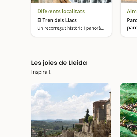
Diferents localitats
Alm
El Tren dels Llacs
Parc
parc
Un recorregut històric i panoràmic al Prepirineu de Lleida
Les joies de Lleida
Inspira't