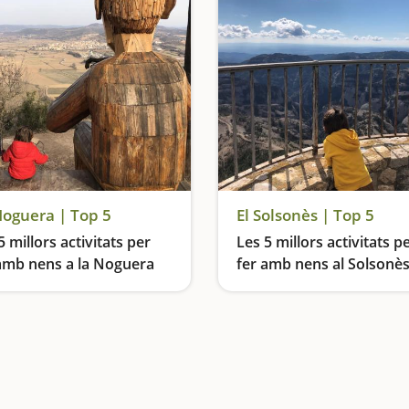
Noguera | Top 5
El Solsonès | Top 5
5 millors activitats per
Les 5 millors activitats p
amb nens a la Noguera
fer amb nens al Solsonè
Anem a buscar l’or del Segre, passem pel pont penjant del Congost del Mu, visitem els grafitis de Penelles , ‘Lo Padrí’ de Montsonís i entrem a les Trinxeres del Merengue, a Camarasa