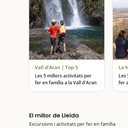
Vall d'Aran | Top 5
La 
Les 5 millors activitats per
Les 
fer en família a la Vall d'Aran
fer 
Descobreix la Vall d'Aran, excursions a cascades, banys termals i passejades per boscos encantats
El millor de Lleida
Excursions i activitats per fer en família