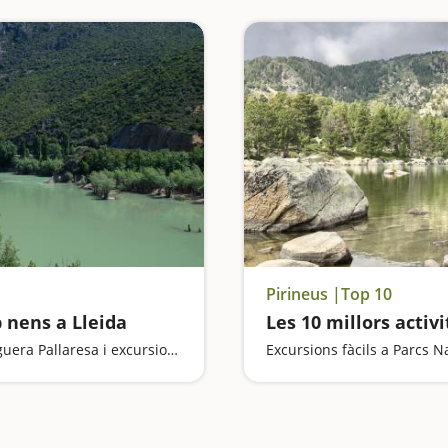
Pirineus |Top 10
b nens a Lleida
Les 10 millors activ
Rutes amb trens, rutes a castells, ràfting pel Noguera Pallaresa i excursions a parcs naturals... Lleida és un destí ideal per visitar en família