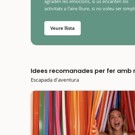
agraden les emocions, si us encanten les
activitats a l'aire lliure, si no voleu ser simp
observadors passius, les escapades
d'aventura són per a vosaltres. Els més…
Veure llista
Idees recomanades per fer amb 
Escapada d'aventura