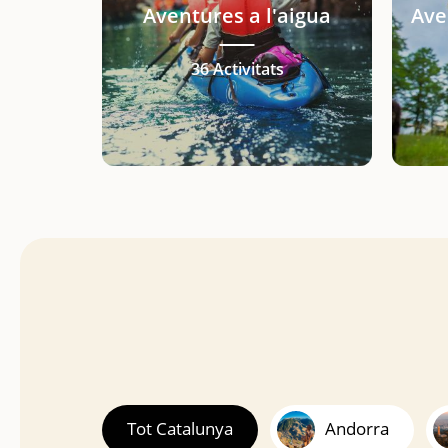
Aventures a l'aigua
Ave
36 Activitats
Tot Catalunya
Andorra