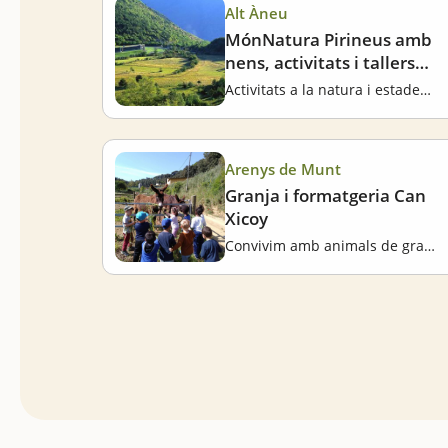
Alt Àneu
MónNatura Pirineus amb
nens, activitats i tallers
familiars
Activitats a la natura i estades en família
Arenys de Munt
Granja i formatgeria Can
Xicoy
Convivim amb animals de granja i aprenem a fer formatges