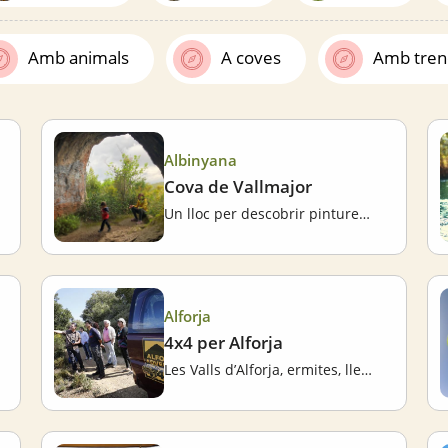
Amb animals
A coves
Amb tren
Albinyana
Cova de Vallmajor
Un lloc per descobrir pintures de bronze
Alforja
4x4 per Alforja
Les Valls d’Alforja, ermites, llegendes, vi i mel en 4x4