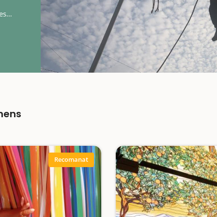
les
nens
Recomanat