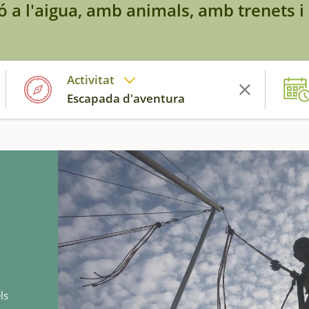
ó a l'aigua, amb animals, amb trenets i
Activitat
Escapada d'aventura
ls