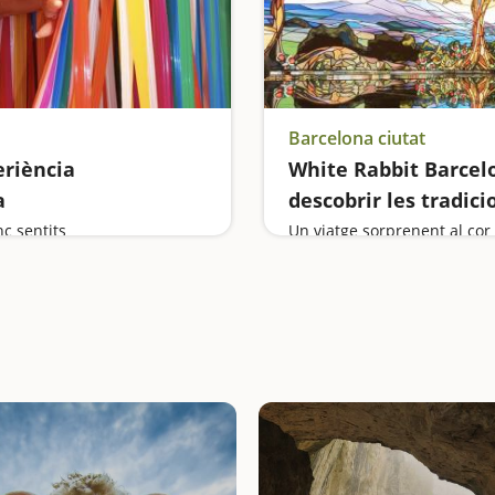
Barcelona ciutat
eriència
White Rabbit Barcel
a
descobrir les tradic
c sentits
Un viatge sorprenent al cor 