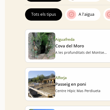
Tots els tipus
A l'aigua
Aiguafreda
Cova del Moro
A les profunditats del Montseny
Alforja
Passeig en poni
Centre Hípic Mas Perdiueta