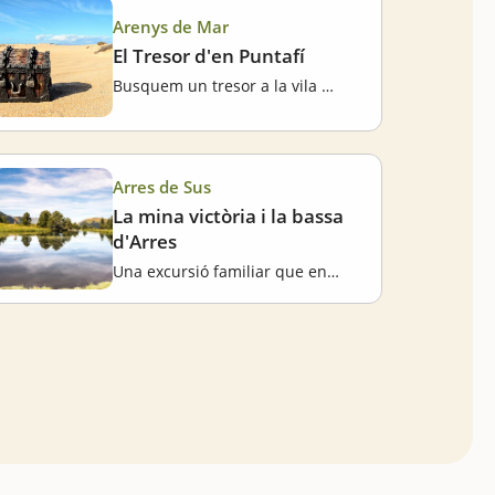
Arenys de Mar
El Tresor d'en Puntafí
Busquem un tresor a la vila marinera
Arres de Sus
La mina victòria i la bassa
d'Arres
Una excursió familiar que ens portarà fins al cor de la Vall d'Aran