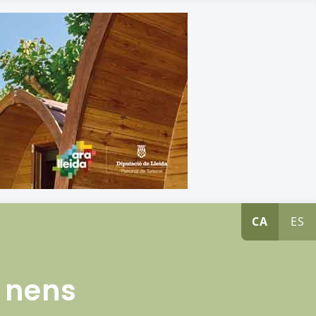
CA
ES
 nens