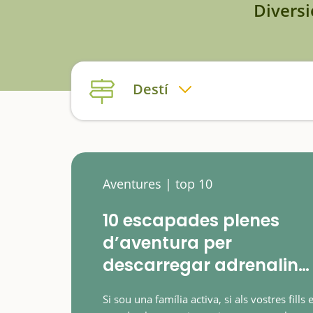
Diversi
Destí
Aventures | top 10
10 escapades plenes
d’aventura per
descarregar adrenalina
en família
Si sou una família activa, si als vostres fills e