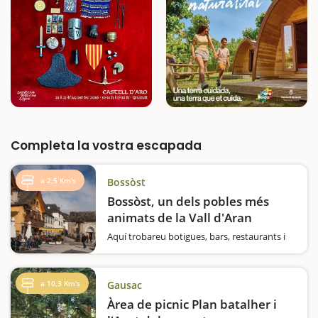
Completa la vostra escapada
a 2,5 Km's
Bossòst
Bossòst, un dels pobles més
animats de la Vall d'Aran
Aquí trobareu botigues, bars, restaurants i
tot el paisatge típic de l'alta muntanya. A
més de 900 metres d'altitud i a pocs
quilòmetres de França trobareu tranquil·litat
a 10,3 Km's
Gausac
i aventures al mateix poble. Podeu…
Àrea de picnic Plan batalher i