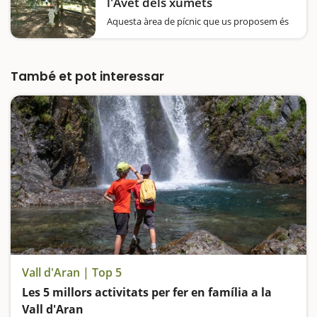
l'Avet dels xumets
Aquesta àrea de pícnic que us proposem és
molt peculiar i té un alicient majúscul: els
nens i nenes podran deixar el xumet penjat
dalt d'un avet, que es troba al costat d'una
petita caseta de fusta! La canalla…
També et pot interessar
Vall d'Aran | Top 5
Les 5 millors activitats per fer en família a la
Vall d'Aran