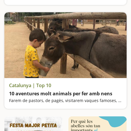
Descobreix la Vall d'Aran, excursions a cascades, banys termals i passejades per boscos encantats
Catalunya | Top 10
10 aventures molt animals per fer amb nens
Farem de pastors, de pagès, visitarem vaques famoses, aprendrem com es fan formatges, pujarem en cavalls i ponis, descobrirem petjades d'animals de fa 30 milions d'anys, pujarem en carros i descobrirem la fauna salvatge de la Vall d'Aran