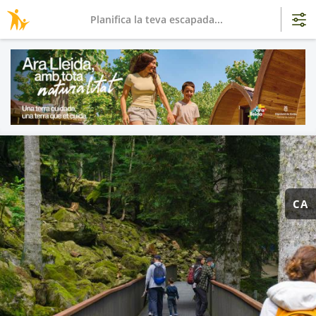
Planifica la teva escapada...
CA