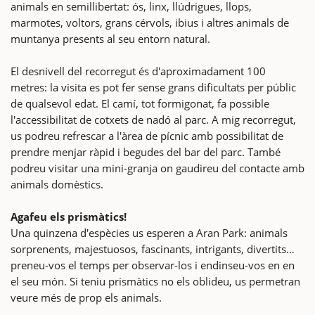
animals en semillibertat: ós, linx, llúdrigues, llops,
marmotes, voltors, grans cérvols, ibius i altres animals de
muntanya presents al seu entorn natural.
El desnivell del recorregut és d'aproximadament 100
metres: la visita es pot fer sense grans dificultats per públic
de qualsevol edat. El camí, tot formigonat, fa possible
l'accessibilitat de cotxets de nadó al parc. A mig recorregut,
us podreu refrescar a l'àrea de pícnic amb possibilitat de
prendre menjar ràpid i begudes del bar del parc. També
podreu visitar una mini-granja on gaudireu del contacte amb
animals domèstics.
Agafeu els prismàtics!
Una quinzena d'espècies us esperen a Aran Park: animals
sorprenents, majestuosos, fascinants, intrigants, divertits…
preneu-vos el temps per observar-los i endinseu-vos en en
el seu món. Si teniu prismàtics no els oblideu, us permetran
veure més de prop els animals.