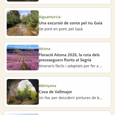
Aiguamúrcia
Una excursió de conte pel riu Gaià
De pont en pont, pel Gaià
Aitona
Floració Aitona 2026, la ruta dels
pressseguers florits al Segrià
Itineraris fàcils i adaptats per fer a peu, en bicicleta o en cotxe
Albinyana
Cova de Vallmajor
Un lloc per descobrir pintures de bronze