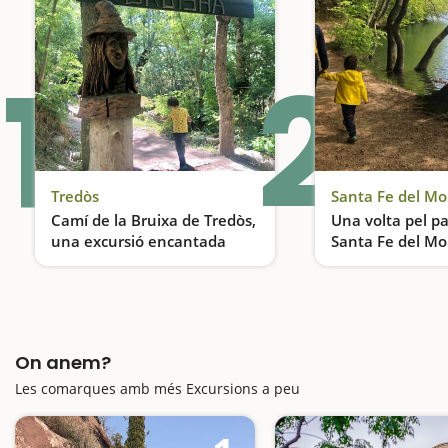
1
2
Tredòs
Santa Fe del M
Camí de la Bruixa de Tredòs,
Una volta pel p
una excursió encantada
Santa Fe del M
Una excursió ideal per fer amb nens
On anem?
Les comarques amb més Excursions a peu