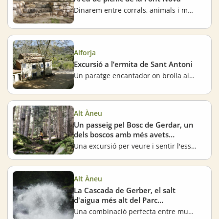
Dinarem entre corrals, animals i marges de pedra seca
Alforja
Excursió a l’ermita de Sant Antoni
Un paratge encantador on brolla aigua de qualitat
Alt Àneu
Un passeig pel Bosc de Gerdar, un
dels boscos amb més avets
d'Europa
Una excursió per veure i sentir l'essència dels Pirineus Catalans en família
Alt Àneu
La Cascada de Gerber, el salt
d'aigua més alt del Parc
d'Aigüestortes
Una combinació perfecta entre muntanya i aigua