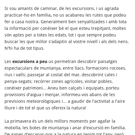
Si sou amants de caminar, de les excursions, i us agrada
practicar-ho en família
,
no us acabareu les rutes que podeu
fer a casa nostra. Generalment ben senyalitzades i amb tota
la informació per conèixer bé el que esteu trepitjant, moltes
són aptes per a totes les edats, tot i que sempre podeu
buscar les que millor s'adaptin al vostre nivell i als dels nens.
N'hi ha de tot tipus.
Les
excursions a peu
us permetran descobrir paisatges
espectaculars de muntanya, entre llacs, formacions rocoses,
rius i valls; passejar al costat del mar, descobrint cales i
penya-segats; recórrer zones agrícoles, visitar pobles,
conèixer patrimoni... Aneu ben calçats i equipats, porteu
provisions d'aigua i menjar, informeu-vos abans de les
previsions meteorològiques i... a gaudir de l'activitat a l'aire
lliure i de tot el que us ofereix la natura!
La primavera és un dels millors moments per agafar la
motxilla, les botes de muntanya i anar d'excursió en família.
De ganes d'escapar-nos a la natura en tenim tot l'any, però