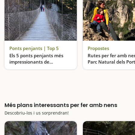
Ponts penjants | Top 5
Propostes
Els 5 ponts penjants més
Rutes per fer amb ne
impressionants de
Parc Natural dels Por
Catalunya
Excursions amb pasarel·les i ponts de fusta, tota una aventura
Més plans interessants per fer amb nens
Descobriu-los i us sorprendran!