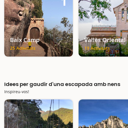
1
Baix Camp
Vallès Oriental
25 Activitats
19 Activitats
Idees per gaudir d'una escapada amb nens
Inspireu-vos!