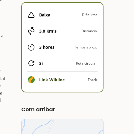
Baixa
Dificultat
3,0 Km's
Distància
 a
3 hores
Temps aprox.
Si
Ruta circular
t
lat
Link Wikiloc
Track
n
la
l
Com arribar