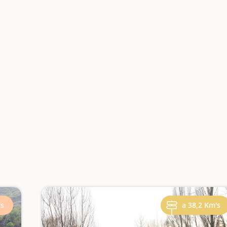
's
a 38,2 Km's