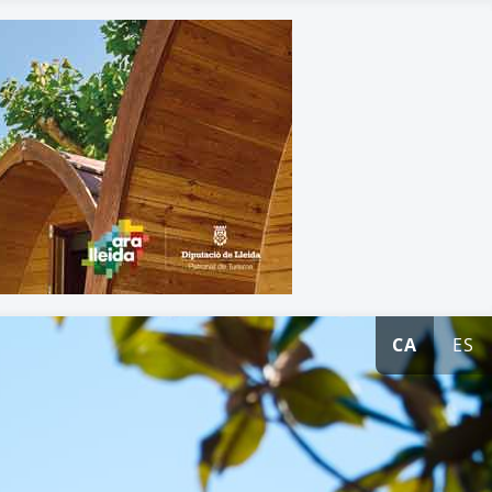
CA
ES