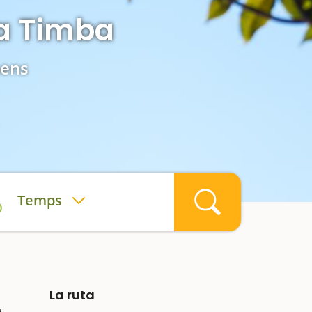
la Timba
nens
Temps
La ruta
a.