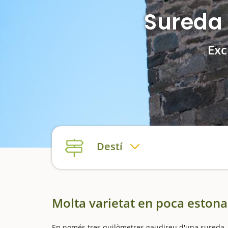
Sureda 
Exc
Destí
Molta varietat en poca estona
En només tres quilòmetres gaudireu d'una sureda, u