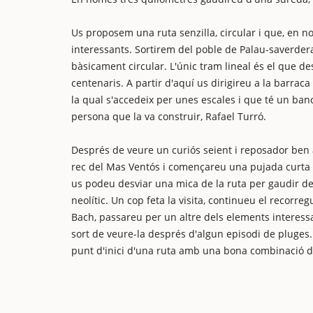
Us proposem una ruta senzilla, circular i que, en n
interessants. Sortirem del poble de Palau-saverdera,
bàsicament circular. L'únic tram lineal és el que de
centenaris. A partir d'aquí us dirigireu a la barra
la qual s'accedeix per unes escales i que té un banc 
persona que la va construir, Rafael Turró.
Després de veure un curiós seient i reposador ben a
rec del Mas Ventós i començareu una pujada curta q
us podeu desviar una mica de la ruta per gaudir de 
neolític. Un cop feta la visita, continueu el recorre
Bach, passareu per un altre dels elements interessan
sort de veure-la després d'algun episodi de pluges. 
punt d'inici d'una ruta amb una bona combinació de