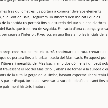
omés tres quilòmetres, us portarà a conèixer diversos elements
 a la Font de Dalt, i seguirem un itinerari ben indicat i que és
s de la sortida us portarà fins a la sureda del Bach, plena d'arbres
ca del Bach, que trobareu de seguida. Es tracta d'una cabanya grossa
per seure a l'interior. Fixeu-vos en una llosa amb les inicials de la
 prop, construït pel mateix Turró, continuareu la ruta, creuareu el
ue us portarà fins a la urbanització del Mas Isach. En aquest pun
l'itinerari megalític del Mas Isach, amb dos dòlmens i un petit pob
gut travessant el rec del Mas Oriol i, abans de tornar a la sureda d'e
ts de la ruta, la gorga de la Timba, bastant espectacular si teniu 
A partir d'aquí, torneu a travessar la sureda i desfeu el camí fins a
 patrimoni històric i natural.