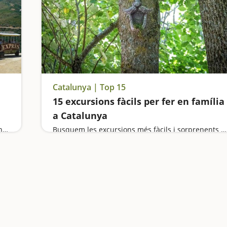
Catalunya | Top 15
15 excursions fàcils per fer en família
a Catalunya
Anem d'excursió als Aiguamolls de l'Empordà, ens endinsem en l'univers Dalí, visitem les Ruïnes d'Empúries, fem un tram de camí de ronda còmode i espectacular i pugem dalt d'un trenet per contemplar les meravelles del Cap de Creus
Busquem les excursions més fàcils i sorprenents per fer en família