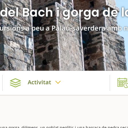
del Bach i gorga de 
ursions a peu a Palau-saverdera amb 
Activitat
na gorga, dòlmens, un poblat neolític i una barraca de pedra sec