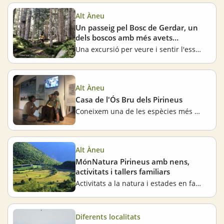
Alt Àneu
Un passeig pel Bosc de Gerdar, un
dels boscos amb més avets
d'Europa
Una excursió per veure i sentir l'essència dels Pirineus Catalans en família
Alt Àneu
Casa de l'Ós Bru dels Pirineus
Coneixem una de les espècies més emblemàtiques del Pirineu
Alt Àneu
MónNatura Pirineus amb nens,
activitats i tallers familiars
Activitats a la natura i estades en família
Diferents localitats