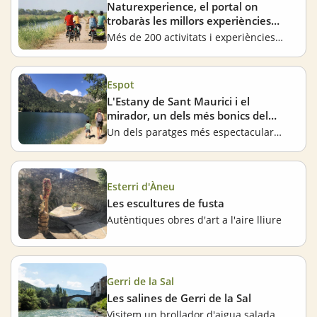
Naturexperience, el portal on
trobaràs les millors experiències
als entorns naturals de Catalunya
Més de 200 activitats i experiències guiades a la natura
Espot
L'Estany de Sant Maurici i el
mirador, un dels més bonics del
Parc Nacional d'Aigüestortes
Un dels paratges més espectaculars de Catalunya
Esterri d'Àneu
Les escultures de fusta
Autèntiques obres d'art a l'aire lliure
Gerri de la Sal
Les salines de Gerri de la Sal
Visitem un brollador d'aigua salada