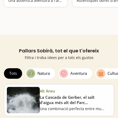
Una autèntica aventura a l'alta muntanya
Pallars Sobirà, tot el que t'ofereix
Filtra i troba idees per a tots els gustos
Tots
Natura
Aventura
Cultu
Alt Àneu
La Cascada de Gerber, el salt
d'aigua més alt del Parc
d'Aigüestortes
Una combinació perfecta entre muntanya i aigua