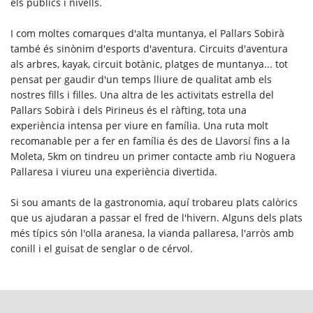
els públics i nivells.
I com moltes comarques d'alta muntanya, el Pallars Sobirà
també és sinònim d'esports d'aventura. Circuits d'aventura
als arbres, kayak, circuit botànic, platges de muntanya... tot
pensat per gaudir d'un temps lliure de qualitat amb els
nostres fills i filles. Una altra de les activitats estrella del
Pallars Sobirà i dels Pirineus és el ràfting, tota una
experiència intensa per viure en família. Una ruta molt
recomanable per a fer en família és des de Llavorsí fins a la
Moleta, 5km on tindreu un primer contacte amb riu Noguera
Pallaresa i viureu una experiència divertida.
Si sou amants de la gastronomia, aquí trobareu plats calòrics
que us ajudaran a passar el fred de l'hivern. Alguns dels plats
més típics són l'olla aranesa, la vianda pallaresa, l'arròs amb
conill i el guisat de senglar o de cérvol.