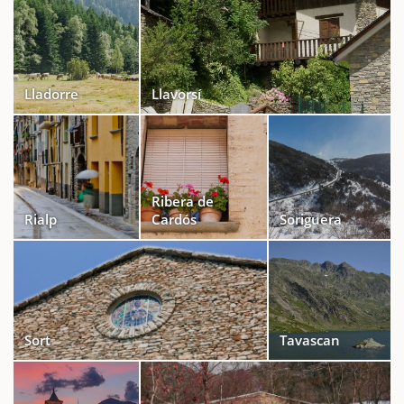
Lladorre
Llavorsí
Ribera de
Rialp
Cardós
Soriguera
Sort
Tavascan