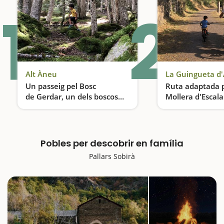
1
2
Alt Àneu
La Guingueta d
Un passeig pel Bosc
Ruta adaptada p
de Gerdar, un dels boscos
Mollera d'Escala
amb més avets d'Europa
l'embassament 
Una excursió per veure i sentir l'essència dels Pirineus Catalans en família
Una excursió a l
Torrassa
Pobles per descobrir en família
Pallars Sobirà