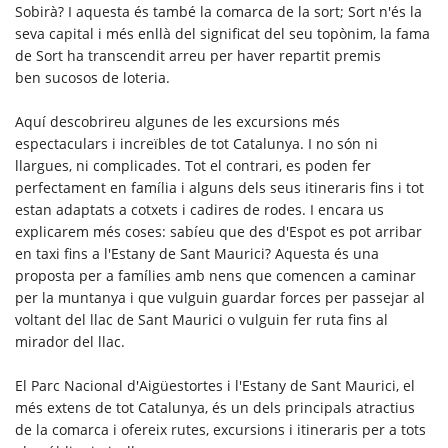
Sobirà? I aquesta és també la comarca de la sort; Sort n'és la
seva capital i més enllà del significat del seu topònim, la fama
de Sort ha transcendit arreu per haver repartit premis
ben sucosos de loteria.
Aquí descobrireu algunes de les excursions més
espectaculars i increïbles de tot Catalunya. I no són ni
llargues, ni complicades. Tot el contrari, es poden fer
perfectament en família i alguns dels seus itineraris fins i tot
estan adaptats a cotxets i cadires de rodes. I encara us
explicarem més coses: sabíeu que des d'Espot es pot arribar
en taxi fins a l'Estany de Sant Maurici? Aquesta és una
proposta per a famílies amb nens que comencen a caminar
per la muntanya i que vulguin guardar forces per passejar al
voltant del llac de Sant Maurici o vulguin fer ruta fins al
mirador del llac.
El Parc Nacional d'Aigüestortes i l'Estany de Sant Maurici, el
més extens de tot Catalunya, és un dels principals atractius
de la comarca i ofereix rutes, excursions i itineraris per a tots