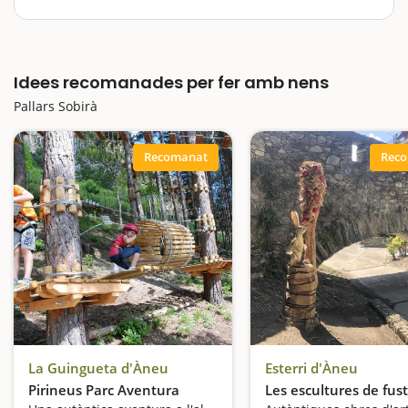
La comarca del Pallars Sobirà, situada als Pirineus,
amaga alguns dels tresors més ben guardats de
Catalunya i és un destí ideal per fer una escapada en
Idees recomanades per fer amb nens
família, per gaudir de la natura i de la tranquil·litat.
El Parc…
Pallars Sobirà
Recomanat
Rec
La Guingueta d'Àneu
Esterri d'Àneu
Pirineus Parc Aventura
Les escultures de fus