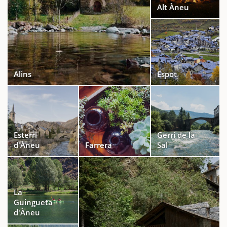
Alt Àneu
Alins
Espot
Esterri
Gerri de la
d'Àneu
Farrera
Sal
La
Guingueta
d'Àneu