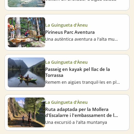
La Guingueta d'Àneu
Pirineus Parc Aventura
Una autèntica aventura a l'alta muntanya
La Guingueta d'Àneu
Passeig en kayak pel llac de la
Torrassa
Remem en aigües tranquil·les en ple Pirineu
La Guingueta d'Àneu
Ruta adaptada per la Mollera
d'Escalarre i l'embassament de la
Torrassa
Una excursió a l'alta muntanya