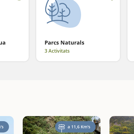
gua
Parcs Naturals
3 Activitats
's
a 11,6 Km's