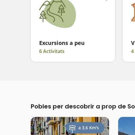
Excursions a peu
V
6 Activitats
4
Pobles per descobrir a prop de So
a 3,6 Km's