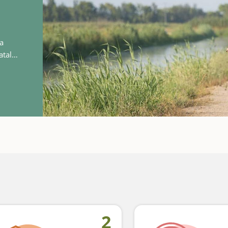
la
atalà.
gies
2