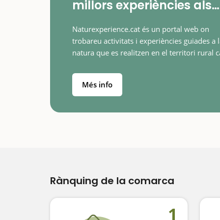
millors experiències als
entorns naturals de
Naturexperience.cat és un portal web on
Catalunya
trobareu activitats i experiències guiades a 
natura que es realitzen en el territori rural c
Més de 200 experiències de diferents tipolo
per descobrir els entorns…
Més info
Rànquing de la comarca
1