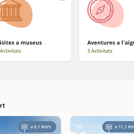
isites a museus
Aventures a l'ai
 Activitats
3 Activitats
rt
a 6,1 Km's
a 11,1 Km