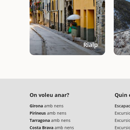
Rialp
On voleu anar?
Quin é
Girona
amb nens
Escapad
Pirineus
amb nens
Excursi
Tarragona
amb nens
Excursi
Costa Brava
amb nens
Excursio