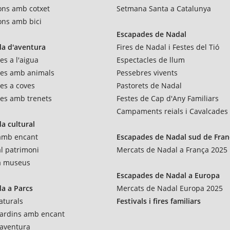
ons amb cotxet
Setmana Santa a Catalunya
ons amb bici
Escapades de Nadal
a d'aventura
Fires de Nadal i Festes del Tió
es a l'aigua
Espectacles de llum
res amb animals
Pessebres vivents
es a coves
Pastorets de Nadal
es amb trenets
Festes de Cap d'Any Familiars
Campaments reials i Cavalcades
a cultural
 amb encant
Escapades de Nadal sud de Fran
al patrimoni
Mercats de Nadal a França 2025
 a museus
Escapades de Nadal a Europa
a a Parcs
Mercats de Nadal Europa 2025
aturals
Festivals i fires familiars
 jardins amb encant
'aventura