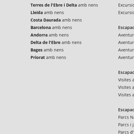
Terres de l'Ebre i Delta
amb nens
Excursi
Lleida
amb nens
Excursi
Costa Daurada
amb nens
Barcelona
amb nens
Escapad
Andorra
amb nens
Aventur
Delta de l'Ebre
amb nens
Aventu
Bages
amb nens
Aventur
Priorat
amb nens
Aventur
Escapad
Visites
Visites 
Visites
Escapad
Parcs N
Parcs i
Parcs d