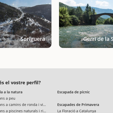
Soriguera
Gerri de la 
s el vostre perfil?
a a la natura
Escapada de pícnic
ons a peu
ons a camins de ronda i vies verdes
Escapades de Primavera
ns a piscines naturals i rius
La Floració a Catalunya