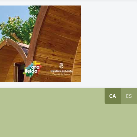
CA
ES