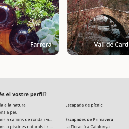
Farrera
Vall de Car
s el vostre perfil?
a a la natura
Escapada de pícnic
ons a peu
ons a camins de ronda i vies verdes
Escapades de Primavera
ns a piscines naturals i rius
La Floració a Catalunya