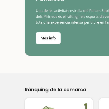
Una de les activitats estrella del Pallars Sobi
dels Pirineus és el ràfting i els esports d'ave
tota una experiència intensa per viure en fa
Hi ha moltes rutes, algunes amb un descen
Més info
Rànquing de la comarca
1