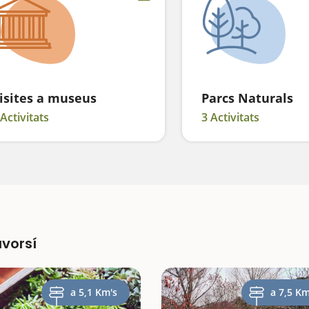
isites a museus
Parcs Naturals
 Activitats
3 Activitats
avorsí
a 5,1 Km's
a 7,5 Km