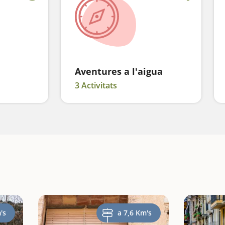
Aventures a l'aigua
3 Activitats
's
a 7,6 Km's