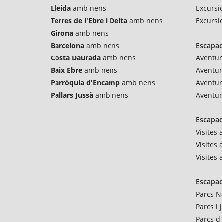
Lleida
amb nens
Excursi
Terres de l'Ebre i Delta
amb nens
Excursi
Girona
amb nens
Barcelona
amb nens
Escapad
Costa Daurada
amb nens
Aventur
Baix Ebre
amb nens
Aventu
Parròquia d'Encamp
amb nens
Aventur
Pallars Jussà
amb nens
Aventur
Escapad
Visites
Visites 
Visites
Escapad
Parcs N
Parcs i
Parcs d