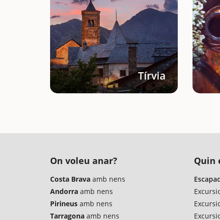
Tírvia
On voleu anar?
Quin é
Costa Brava
amb nens
Escapad
Andorra
amb nens
Excursi
Pirineus
amb nens
Excursi
Tarragona
amb nens
Excursio