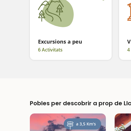
Excursions a peu
V
6 Activitats
4
Pobles per descobrir a prop de Ll
a 3,5 Km's