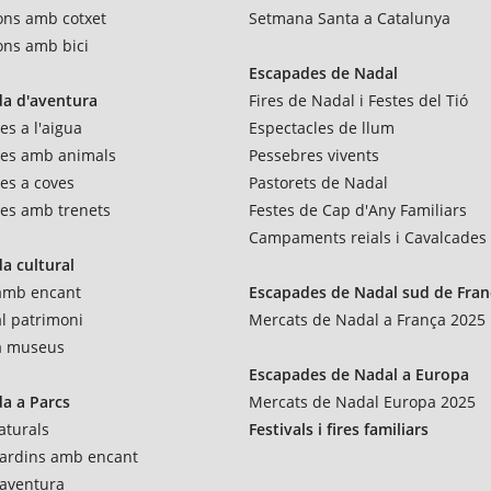
ons amb cotxet
Setmana Santa a Catalunya
ons amb bici
Escapades de Nadal
a d'aventura
Fires de Nadal i Festes del Tió
es a l'aigua
Espectacles de llum
res amb animals
Pessebres vivents
es a coves
Pastorets de Nadal
es amb trenets
Festes de Cap d'Any Familiars
Campaments reials i Cavalcades
a cultural
 amb encant
Escapades de Nadal sud de Fran
al patrimoni
Mercats de Nadal a França 2025
 a museus
Escapades de Nadal a Europa
a a Parcs
Mercats de Nadal Europa 2025
aturals
Festivals i fires familiars
 jardins amb encant
'aventura