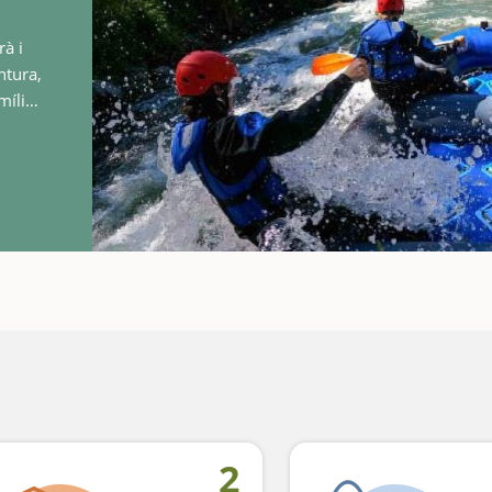
rà i
ntura,
mília.
s…
2