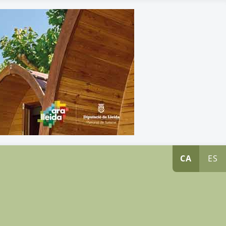
CA
ES