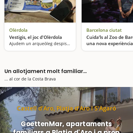
Olèrdola
Barcelona ciutat
Vestigis, el joc d'Olèrdola
Cuida’ls al Zoo de Ba
una nova experiència
Ajudem un arqueòleg despistat a resoldre enigmes sobre el patrimoni del municipi
immersiva
Un allotjament molt familiar...
... al cor de la Costa Brava
Castell d'Aro, Platja d'Aro i S'Agaró
GoettenMar, apartaments
familiars a Platja d'Aro i a prop