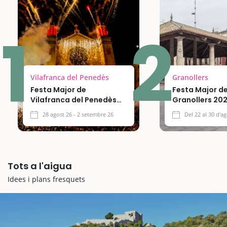
1
2
Vilafranca del Penedès
Granollers
Festa Major de
Festa Major d
Vilafranca del Penedès
Granollers 20
2026
28 agost 26 - 2 setembre 26
Del 22 al 30 d'a
Tots a l'aigua
Idees i plans fresquets