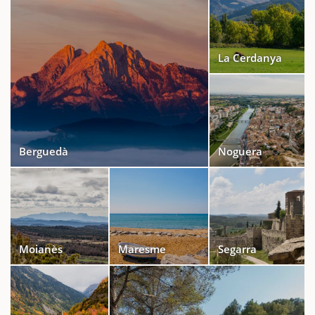
La Cerdanya
Berguedà
Noguera
Moianès
Maresme
Segarra