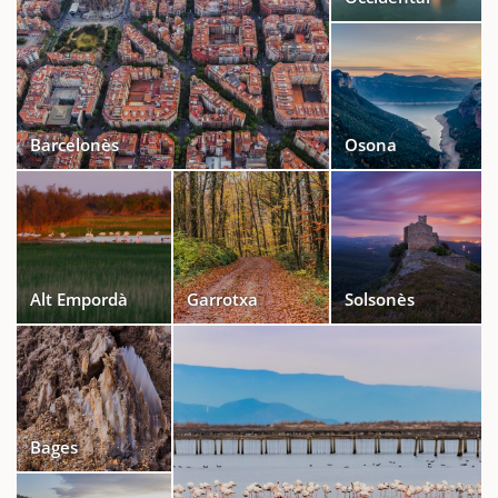
Barcelonès
Osona
Alt Empordà
Garrotxa
Solsonès
Bages