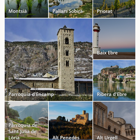
Montsià
Pallars Sobirà
Priorat
Baix Ebre
Parròquia d'Encamp
Ribera d'Ebre
Parròquia de
Sant Julià de
Lòria
Alt Penedès
Alt Urgell