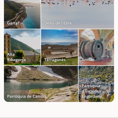
Garraf
Delta de l'Ebre
Alta
Ribagorça
Tarragonès
Anoia
Parròquia
d'Escaldes
Parròquia de Canillo
Engordany