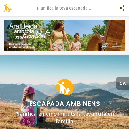
Planifica la teva escapada...
CA
ESCAPADA AMB NENS
Planifica en cinc minuts la teva ruta en
família