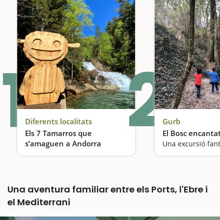
1
2
Diferents localitats
Gurb
Els 7 Tamarros que
El Bosc encanta
s’amaguen a Andorra
Descobreix els Tamarros d’Andorra, una activitat ideal per fer en família
Una aventura familiar entre els Ports, l'Ebre i
el Mediterrani