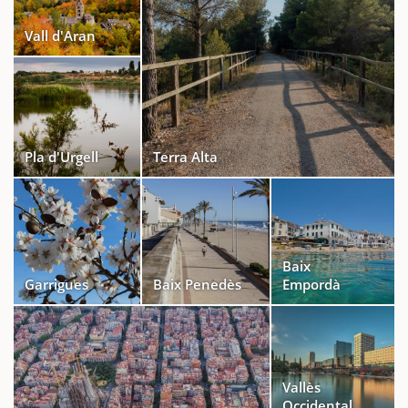
Vall d'Aran
Pla d'Urgell
Terra Alta
Baix
Garrigues
Baix Penedès
Empordà
Vallès
Occidental