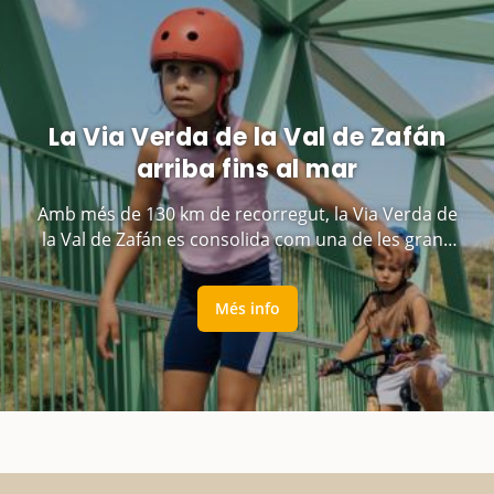
La Via Verda de la Val de Zafán
arriba fins al mar
Amb més de 130 km de recorregut, la Via Verda de
la Val de Zafán es consolida com una de les grans
rutes familiars de Catalunya
Més info