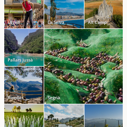
Urgell
La Selva
Alt Camp
Pallars Jussà
Ripollès
Segrià