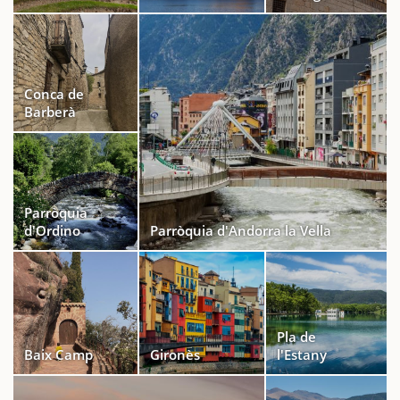
Conca de
Barberà
Parròquia
d'Ordino
Parròquia d'Andorra la Vella
Pla de
Baix Camp
Gironès
l'Estany