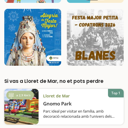
Si vas a Lloret de Mar, no et pots perdre
Top 1
a 2,9 Km's
Lloret de Mar
Gnomo Park
Parc ideal per visitar en família, amb
decoració relacionada amb l'univers dels
gnomos i dels seus enemics acèrrims, els
Trolls, i on hi poden jugar els nens que ja