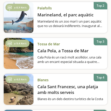
caminen i fins els 12 anys. Hi trobareu jocs
Top 2
d’interior,…
a 8,9 Km's
Palafolls
Marineland, el parc aquàtic
Marineland és un zoo marí i un parc aquàtic
que no us deixarà indiferents. Inaugurat al
1984, sent un dels primers zoo marins de
l’estat espanyol i d’Europa, el seu objectiu és
la divulgació de…
Top 3
a 9,4 Km's
Tossa de Mar
Cala Pola, a Tossa de Mar
Cala Pola és un racó molt acollidor, una cala
amb un encant especial situada a quatre
quilòmetres del nord del nucli urbà de Tossa
de Mar.El paisatge és espectacular, com
gairebé tota la Costa Brava. Cala Pola està
Top 4
envoltada de penya-segats completament…
a 4,0 Km's
Blanes
Cala Sant Francesc, una platja
amb molts serveis
Blanes és un dels destins turístics de la Costa
Brava i en aquesta ocasió us proposem
visitar una cala de Blanes, la Cala de Sant