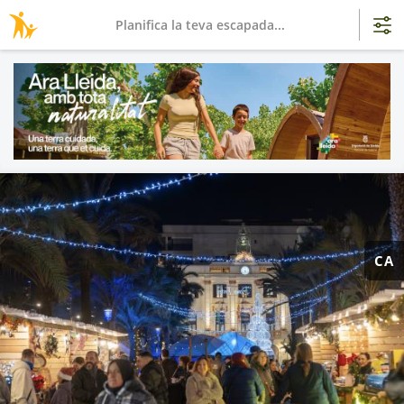
Planifica la teva escapada...
CA