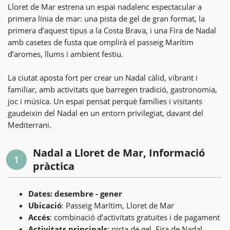
Lloret de Mar estrena un espai nadalenc espectacular a
primera línia de mar: una pista de gel de gran format, la
primera d’aquest tipus a la Costa Brava, i una Fira de Nadal
amb casetes de fusta que omplirà el passeig Marítim
d’aromes, llums i ambient festiu.
La ciutat aposta fort per crear un Nadal càlid, vibrant i
familiar, amb activitats que barregen tradició, gastronomia,
joc i música. Un espai pensat perquè famílies i visitants
gaudeixin del Nadal en un entorn privilegiat, davant del
Mediterrani.
Nadal a Lloret de Mar, Informació
1
pràctica
Dates: desembre - gener
Ubicació
: Passeig Marítim, Lloret de Mar
Accés
: combinació d’activitats gratuïtes i de pagament
Activitats principals
: pista de gel, Fira de Nadal,