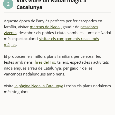
Vols viure un Nadal màgic a
2
Catalunya
Aquesta època de l’any és perfecta per fer escapades en
família, visitar
mercats de Nadal,
gaudir de
pessebres
vivents
, descobrir els pobles i ciutats amb les llums de Nadal
més espectaculars i
visitar els campaments reials més
màgics
.
Et proposem els millors plans familiars per celebrar les
festes amb nens:
fires del Tió
, tallers, espectacles i activitats
nadalenques arreu de Catalunya, per gaudir de les
vancances nadalenques amb nens.
Visita
la pàgina Nadal a Catalunya
i troba els plans nadalencs
més singulars.